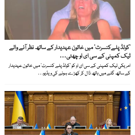
’کولڈ پلےکنسرٹ‘ میں خاتون عہدیدار کے ساتھ نظر آنے والے
ٹیک کمپنی کے سی ای او چھٹی…
امریکی ٹیک کمپنی کے سی ای او کو ’کولڈ پلے کنسرٹ‘ میں خاتون عہدیدار
کے ساتھ گلے میں ہاتھ ڈال کر کھڑے ہونے کی ویڈیو…