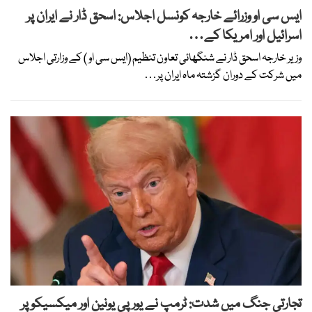
ایس سی او وزرائے خارجہ کونسل اجلاس: اسحق ڈار نے ایران پر
اسرائیل اور امریکا کے…
وزیر خارجہ اسحق ڈار نے شنگھائی تعاون تنظیم (ایس سی او ) کے وزارتی اجلاس
میں شرکت کے دوران گزشتہ ماہ ایران پر…
تجارتی جنگ میں شدت: ٹرمپ نے یورپی یونین اور میکسیکو پر