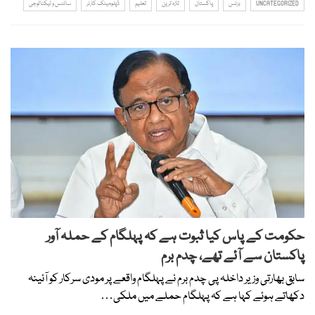
UNCATEGORIZED
بزنس
پاکستان
تازہ ترین
تعلیم
ڈپلومیٹک کارنر
سائنس و ٹیکنالوجی
حکومت کے پاس کیا ثبوت ہے کہ پہلگام کے حملہ آور
پاکستان سے آئے تھے، چدم برم
سابق بھارتی وزیر داخلہ پی چدم برم نے پہلگام واقعے پر مودی سرکار کو آئینہ
دکھاتے ہوئے کہا ہے کہ پہلگام حملے میں ملکی…