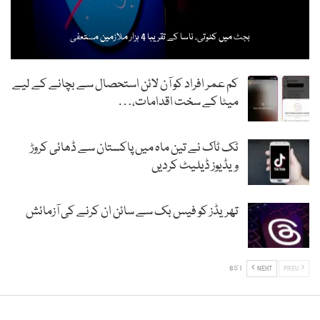
بجٹ میں کٹوتی، ناسا کے تقریبا 4 ہزار ملازمین مستعفی
کم عمر افراد کو آن لائن استحصال سے بچانے کے لیے
میٹا کے سخت اقدامات،…
ٹک ٹاک نے تین ماہ میں پاکستان سے ڈھائی کروڑ
ویڈیوز ڈیلیٹ کردیں
تھریڈز کو فیس بک سے سائن ان کرنے کی آزمائش
PREV
NEXT
1 کا 8