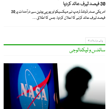
30 فیصد ٹیرف عائد کردیا
امریکی صدر ڈونلڈ ٹرمپ نے میکسیکو اور یورپی یونین سے درآمدات پر 30
فیصد ٹیرف عائد کرنے کا اعلان کردیا، جس کا اطلاق…
پرانے مراسلات
سائنس و ٹیکنالوجی