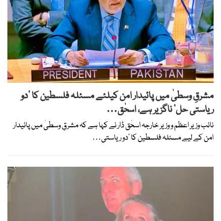
مشرقِ وسطیٰ میں پائیدار امن کیلئے مسئلہ فلسطین کا ’دو
ریاستی حل‘ ناگزیر ہے، اسحٰق…
نائب وزیر اعظم و وزیر خارجہ اسحٰق ڈار نے کہا ہے کہ مشرقِ وسطیٰ میں پائیدار
امن کے لیے مسئلہ فلسطین کا ’دو ریاستی…