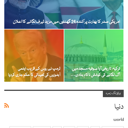
امریکی صدر کا بھارت پر آئندہ 24 گھنٹوں میں مزید ٹیرف لگانے کا اعلان
ترکیہ: تاریخی آیا صوفیہ مسجد میں
ٹرمپ نے روس کے قریب ایٹمی
آگ لگانے کی کوشش ناکام بنادی…
آبدوزوں کی تعیناتی کا حکم جاری کردیا
براؤزنگ زمرہ
دنیا
world