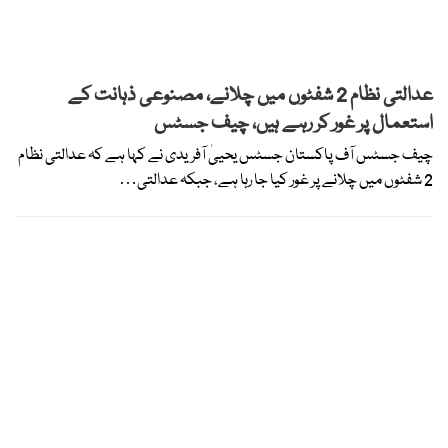
عدالتی نظام 2 شفٹوں میں چلانے، مصنوعی ذہانت کے
استعمال پر غور کر رہے ہیں، چیف جسٹس
چیف جسٹس آف پاکستان جسٹس یحییٰ آفریدی نے کہا ہے کہ عدالتی نظام
2 شفٹوں میں چلانے پر غور کیا جا رہا ہے، جبکہ عدالتی…