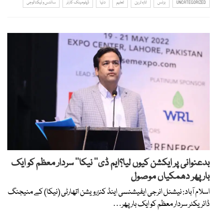
UNCATEGORIZED
بزنس
تازہ ترین
تعلیم
دنیا
ڈپلومیٹک کارنر
سائنس و ٹیکنالوجی
بدعنوانی پر ایکشن کیوں لیا؟ایم ڈی’’ نیکا‘‘ سردار معظم کو ایک
بار پھر دھمکیاں موصول
اسلام آباد: نیشنل انرجی ایفیشنسی اینڈ کنزرویشن اتھارٹی (نیکا) کے منیجنگ
ڈائریکٹر سردار معظم کو ایک بار پھر…