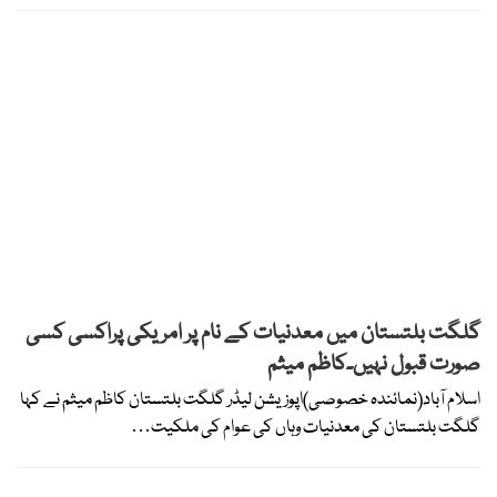
گلگت بلتستان میں معدنیات کے نام پر امریکی پراکسی کسی
صورت قبول نہیں۔کاظم میثم
اسلام آباد(نمائندہ خصوصی)اپوزیشن لیڈر گلگت بلتستان کاظم میثم نے کہا
گلگت بلتستان کی معدنیات وہاں کی عوام کی ملکیت…