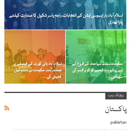
اسلام آباد بار ایسوسی ایشن کے انتخابات، راجہ یاسر شکیل کا صدارت کیلئے
پلڑا بھاری
حکومت سندھ سیاحت کے فروغ کے
اسلام آباد ہائی کورٹ کے فیصلے پر
لیے پرائیویٹ شعبے کو کو ہر قسم کی
عملدرآمد: حکومت نے مندوخیل
سہولتیں…
کمیٹی کی…
براؤزنگ زمرہ
پاکستان
pakistan