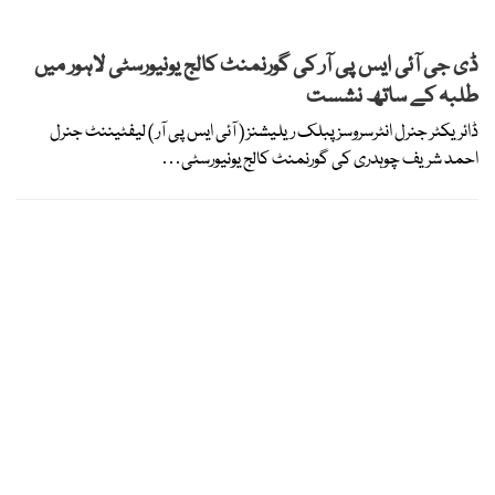
ڈی جی آئی ایس پی آر کی گورنمنٹ کالج یونیورسٹی لاہور میں
طلبہ کے ساتھ نشست
ڈائریکٹر جنرل انٹرسروسز پبلک ریلیشنز ( آئی ایس پی آر ) لیفٹیننٹ جنرل
احمد شریف چوہدری کی گورنمنٹ کالج یونیورسٹی…