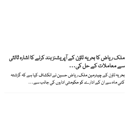
ملک ریاض کا بحریہ ٹاؤن کے آپریشنز بند کرنے کا اشارہ ثالثی
سے معاملات کے حل کی…
بحریہ ٹاؤن کے چیئرمین ملک ریاض حسین نے انکشاف کیا ہے کہ گزشتہ
کئی ماہ سے ان کے ادارے کو حکومتی اداروں کی جانب سے…