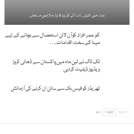
بجٹ میں کٹوتی، ناسا کے تقریبا 4 ہزار ملازمین مستعفی
کم عمر افراد کو آن لائن استحصال سے بچانے کے لیے
میٹا کے سخت اقدامات،…
ٹک ٹاک نے تین ماہ میں پاکستان سے ڈھائی کروڑ
ویڈیوز ڈیلیٹ کردیں
تھریڈز کو فیس بک سے سائن ان کرنے کی آزمائش
PREV
NEXT
1 کا 8