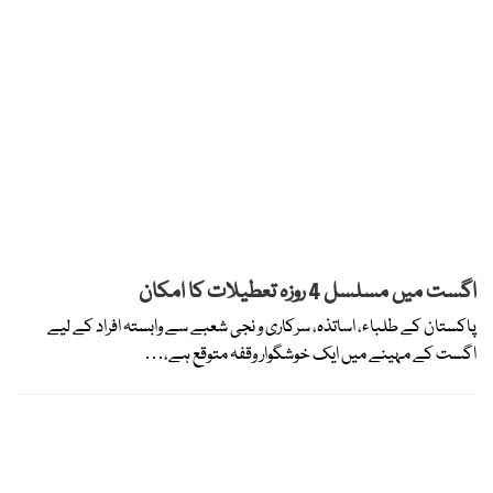
اگست میں مسلسل 4 روزہ تعطیلات کا امکان
پاکستان کے طلباء، اساتذہ، سرکاری و نجی شعبے سے وابستہ افراد کے لیے
اگست کے مہینے میں ایک خوشگوار وقفہ متوقع ہے،…