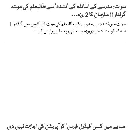
سوات: مدرسے کے اساتذہ کے ’تشدد‘ سے طالبعلم کی موت،
گرفتار 11 ملزمان کا 2 روزہ…
سوات میں تشدد سے مدرسے کے طالبعلم کی مو ت کے کیس میں گرفتار 11
اساتذہ کو عدالت نے دو روزہ جسمانی ریمانڈ پر پولیس کے…
صوبے میں کسی ’فیڈرل فورس‘ کو آپریشن کی اجازت نہیں دیں