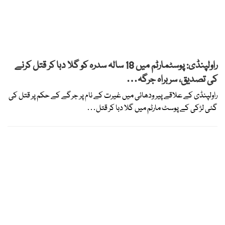
راولپنڈی: پوسٹمارٹم میں 18 سالہ سدرہ کو گلا دبا کر قتل کرنے
کی تصدیق، سربراہ جرگہ…
راولپنڈی کے علاقے پیر ودھائی میں غیرت کے نام پر جرگے کے حکم پر قتل کی
گئی لڑکی کے پوسٹ مارٹم میں گلا دبا کر قتل…