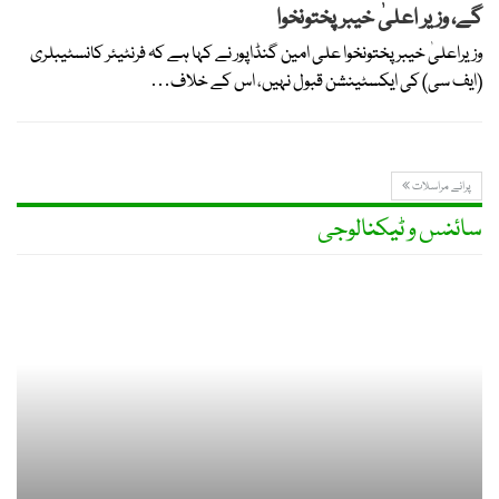
گے، وزیر اعلیٰ خیبرپختونخوا
وزیراعلیٰ خیبرپختونخوا علی امین گنڈاپور نے کہا ہے کہ فرنٹیئر کانسٹیبلری
(ایف سی) کی ایکسٹینشن قبول نہیں، اس کے خلاف…
پرانے مراسلات
سائنس و ٹیکنالوجی