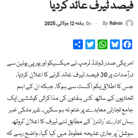
فیصد ٹیرف عائد کردیا
By
Admin
On
ہفتہ 12 جولائی, 2025
Share
Twitter
WhatsApp
Bluesky
Facebook
امریکی صدر ڈونلڈ ٹرمپ نے میکسیکو اور یورپی یونین سے
درآمدات پر 30 فیصد ٹیرف عائد کرنے کا اعلان کردیا،
جس کا اطلاق یکم اگست سے ہوگا، جبکہ ان کے اہم
اتحادیوں کے ساتھ کئی ہفتوں کی مذاکراتی کوششیں ایک
جامع تجارتی معاہدے پر ختم نہ ہو سکیں۔ غیر ملکی خبر
رساں ادارے ’رائٹرز‘ کے مطابق نئے ٹیرف کا اعلان ’ٹروتھ
سوشل‘ پر جاری علیحہ خطوط میں کیا گیا۔ واضح رہے کہ