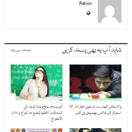
Admin
شاید آپ یہ بھی پسند کریں
مصنف سے زیادہ
پاکستانی کیوئسٹ حسنین اختر انڈر 17
أبل وسامسونج وجهًا لوجه في
اسنوکر کےعالمی چیمپئن بن گئے
المحكمة العليا لوضع حد لنزاع براءات
الاختراع