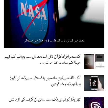
بجٹ میں کٹوتی، ناسا کے تقریبا 4 ہزار ملازمین مستعفی
کم عمر افراد کو آن لائن استحصال سے بچانے کے لیے
میٹا کے سخت اقدامات،…
ٹک ٹاک نے تین ماہ میں پاکستان سے ڈھائی کروڑ
ویڈیوز ڈیلیٹ کردیں
تھریڈز کو فیس بک سے سائن ان کرنے کی آزمائش