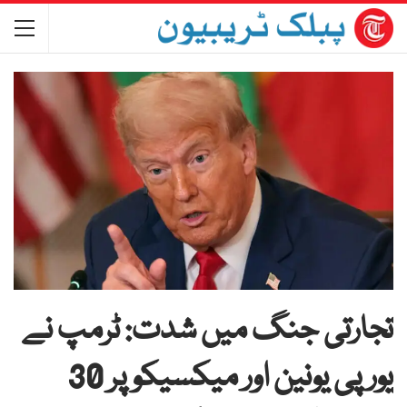
تجارتی جنگ میں شدت: ٹرمپ نے
یورپی یونین اور میکسیکو پر 30