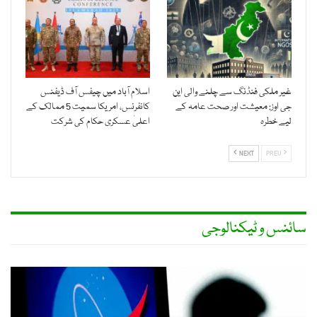
غیر ملکی فنڈنگ سے چلنے والی این
اسلام آباد میں چیفس آف ڈیفنس
جی اوز: معیشت اور صحت عامہ کے
کانفرنس، امریکا سمیت 5 ممالک کے
لیے خطرہ
اعلیٰ عسکری حکام کی شرکت
NEXT
PREV
سائنس و ٹیکنالوجی