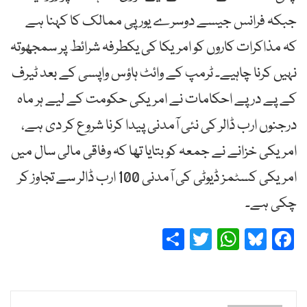
جبکہ فرانس جیسے دوسرے یورپی ممالک کا کہنا ہے
کہ مذاکرات کاروں کو امریکا کی یکطرفہ شرائط پر سمجھوتہ
نہیں کرنا چاہیے۔ ٹرمپ کے وائٹ ہاؤس واپسی کے بعد ٹیرف
کے پے در پے احکامات نے امریکی حکومت کے لیے ہر ماہ
درجنوں ارب ڈالر کی نئی آمدنی پیدا کرنا شروع کر دی ہے،
امریکی خزانے نے جمعہ کو بتایا تھا کہ وفاقی مالی سال میں
امریکی کسٹمز ڈیوٹی کی آمدنی 100 ارب ڈالر سے تجاوز کر
چکی ہے۔
Share
Twitter
WhatsApp
Bluesky
Facebook