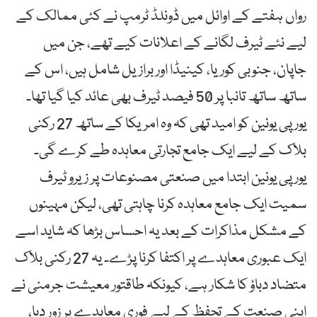
رواں ہفتے کے اوائل میں ڈونلڈ ٹرمپ نے کئی ممالک کے
لیے نئے ٹیرف لگانے کے اعلانات کیے تھے، جن میں
جاپان، جنوبی کوریا، کینیڈا اور برازیل شامل ہیں، اس کے
ساتھ ساتھ تانبا پر 50 فیصد ٹیرف بھی عائد کیا گیا تھا۔
یورپی یونین کو امید تھی کہ وہ امریکا کے ساتھ 27 رکنی
بلاک کے لیے ایک جامع تجارتی معاہدہ طے کرے گی۔
یورپی یونین ابتدا میں صنعتی مصنوعات پر زیرو ٹیرف
سمیت ایک جامع معاہدہ کرنا چاہتی تھی، لیکن مہینوں
کے مشکل مذاکرات کے بعد یہ احساس بڑھا کہ شاید اسے
ایک عبوری معاہدے پر اکتفا کرنا پڑے۔ یہ 27 رکنی بلاک
متضاد دباؤ کا شکار ہے، کیونکہ طاقتور معیشت جرمنی نے
اپنی صنعت کے تحفظ کے لیے فوری معاہدے پر زور دیا،