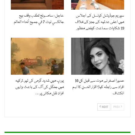
سپریم جوڈیشل کونسل کے اجلاس
عاجل : سامسونج تطلب وقف بيع
میں اعلیٰ عدلیہ کے ججز کےخلاف
جالكسي نوت 7 في جميع أنحاء العالم
19 شکایات سماعت کیلئے منظور
حمیرا اصغر نے موت سے قبل کن 10
یورپ میں شدید گرمی کی لہر، ترکیہ
افراد سے رابطہ کیا؟ اقرار الحسن کا اہم
میں جنگل کی آگ کے باعث ہزاروں
انکشاف
افراد نقل مکانی پر…
NEXT
PREV