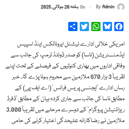
By
Admin
On
ہفتہ 26 جولائی, 2025
Share
Twitter
WhatsApp
Bluesky
Facebook
امریکی خلائی ادارے نیشنل ایروناٹکس اینڈ اسپیس
ایڈمنسٹریشن (ناسا) کو صدر ڈونلڈ ٹرمپ کی جانب سے
وفاقی اداروں میں بھاری کٹوتیوں کے فیصلے کے تحت اپنے
تقریباً 3 ہزار 870 ملازمین سے محروم ہونا پڑے گا۔ خبر
رساں ادارے ’ایجنسی پریس فرانس‘ (اے ایف پی) کے
مطابق ناسا کی جانب سے جاری کردہ بیان کے مطابق ’ڈفرڈ
ریزائنیشن پروگرام‘ کے دوسرے مرحلے میں تقریباً 3,000
ملازمین نے رضاکارانہ علیحدگی اختیار کرنے کی حامی