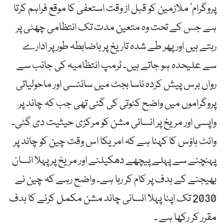
پروگرام‘ ملازمین کو قبل از وقت استعفیٰ کا موقع فراہم کرتا
ہے جس کے تحت وہ متعین مدت تک انتظامی چھٹی پر
رہتے ہیں اور پھر طے شدہ تاریخ پر باضابطہ طور پر ادارے
سے علیحدہ ہو جاتے ہیں۔ ٹرمپ انتظامیہ کی جانب سے
رواں برس پیش کردہ ناسا بجٹ میں سائنسی اور ماحولیاتی
پروگراموں میں واضح کٹوتی کی گئی تھی جب کہ چاند پر
واپسی اور مریخ پر انسانی مشن کو مرکزی حیثیت دی گئی۔
وائٹ ہاؤس کا کہنا ہے کہ امریکا اس وقت چین کو چاند پر
پہنچنے سے پہلے پیچھے دھکیلنے اور مریخ پر پہلا انسان
بھیجنے کے ہدف پر کام کر رہا ہے۔ واضح رہے کہ چین نے
2030 تک اپنا پہلا انسانی چاند مشن مکمل کرنے کا ہدف
مقرر کر رکھا ہے ۔