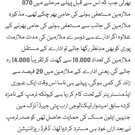
بھرلی جب کہ اس سے قبل پہلے مرحلے میں 870
ملازمین مستعفی ہونے کی حامی بھر چکے تھے۔ مذکورہ
ملازمین کی جانب سے مستعفی ہونے کی حامی بھرنے کے
علاوہ اگر ادارے سے دوسرے ملازمین کی مدت ملازمت
پوری کو بھی مدِنظر رکھا جائے تو ادارے کے مستقل
ملازمین کی تعداد 18,000 سے گھٹ کر تقریباً 14,000 رہ
جائے گی، یعنی ادارے کے ملازمین میں 20 فیصد سے
زائد کی کمی ہوگی۔ پہلے ہی ناسا اس وقت ایک عبوری
ایڈمنسٹریٹر کے تحت کام کر رہا ہے کیونکہ ٹرمپ کے نامزد
کردہ سابق امیدوار ٹیکنالوجی ارب پتی جیرڈ آئزک مین
جنہیں ایلون مسک کی حمایت حاصل تھی کو صدر ٹرمپ
نے بعد ازاں خود ہی مسترد کر دیا تھا۔ ’ڈفرڈ ریزائنیشن