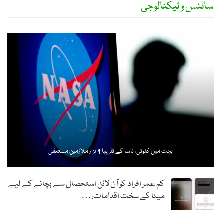
سائنس و ٹیکنالوجی
بجٹ میں کٹوتی، ناسا کے تقریبا 4 ہزار ملازمین مستعفی
کم عمر افراد کو آن لائن استحصال سے بچانے کے لیے
میٹا کے سخت اقدامات،…