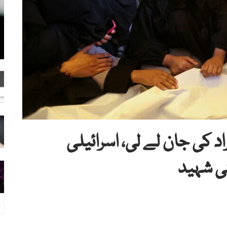
یں بھوک نے مزید 14 افراد کی جان لے لی، اسرائیلی