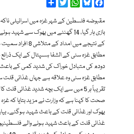
Share
Twitter
WhatsApp
Bluesky
Facebook
مقبوضہ فلسطین کے شہر غزہ میں اسرائیلی ناکہ ب
مطابق غزہ سٹی کے الشفا ہسپتال کے ایک ذرائع نے
دودھ کی متبادل خوراک کی شدید کمی کے باعث جاں
مطابق غزہ سٹی وہ علاقہ ہے جہاں غذائی قلت سب
تقریباً ہر 5 میں سے ایک بچہ شدید غذائی ق
بھوک اور غذائی قلت کے باعث شہید ہوگئے۔ بیا