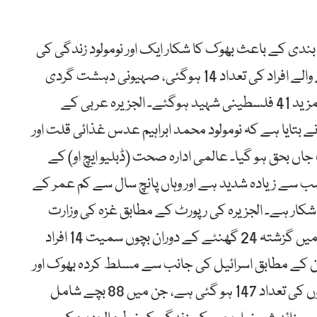
ندی کے باعث بھوک کا شکار ایک اور نومولود زندگی کی
بازی ہار گیا، 14 گھنٹے میں بھوک سے شہید ہونے والے افراد کی تعداد 14 ہوگئی، صہیونی دہشت گردی
کے نتیجے میں امداد کے متلاشی 8 افراد سمیت مزید 41 فلسطینی شہید ہوگئے۔ الجزیرہ عربی کے
 بتایا ہے کہ نومولود محمد ابراہیم عدس غذائی قلت اور
 بحق ہو گیا۔ عالمی ادارہ صحت (ڈبلیو ایچ او) کے
 سے زیادہ شدید ہے اور وہاں پانچ سال سے کم عمر کے
لت کا شکار ہے۔ الجزیرہ کی رپورٹ کے مطابق غزہ کی وزارت
صحت کا کہنا ہے کہ وزارت نے مزید بتایا کہ غزہ میں گزشتہ 24 گھنٹے کے دوران بچوں سمیت 14 افراد
ن کے مطابق اسرائیل کی جانب سے مسلط کردہ بھوک اور
غذائی قلت کے باعث شہید ہونے والے فلسطینیوں کی تعداد 147 ہو گئی ہے، جن میں 88 بچے شامل