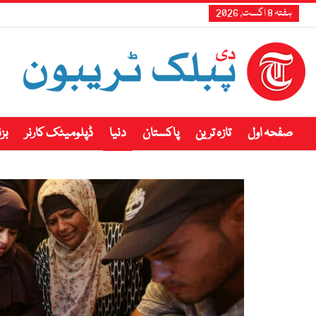
ہفتہ 8 اگست, 2026
صفحہ اول
تازہ ترین
پاکستان
دنیا
ڈپلومیٹک کارنر
بز