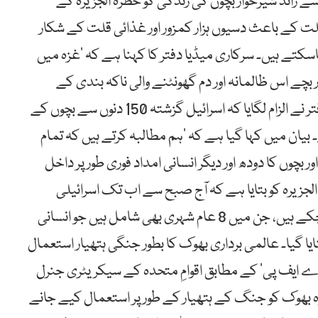
دھ کے متبادل کی شدید قلت سے 40 ہزار سے زائد شیرخوار بچوں کی زندگی کو خطرہ الجزیرہ کے
ت کے باعث دسیوں ہزار کمزور اور غذائی قلت کے شکار
تے ہیں۔ سرکاری میڈیا دفتر کا کہنا ہے کہ ’غزہ میں
ار سے زائد شیر خوار بچے اس ظالمانہ اور دم گھونٹنے والی ناکہ بندی کے
باعث سست موت کے خطرے سے دوچار ہیں‘۔ دفتر نے الزام لگایا کہ اسرائیل گزشتہ 150 دنوں سے بچوں کے
بیان میں کہا گیا ہے کہ ’ہم مطالبہ کرتے ہیں کہ تمام
ر بچوں کا دودھ اور دیگر انسانی امداد فوری طور پر داخل
الجزیرہ کو بتایا ہے کہ آج صبح سے اب تک اسرائیلی
حملوں میں غزہ بھر میں 41 فلسطینی شہید ہو چکے ہیں، جن میں 8 عام شہری بھی شامل ہیں جو انسانی
ایا گیا۔ عالمی برداری بھوک کا بطور جنگی ہتھیار استعمال
ے ایف پی‘ کے مطابق اقوامِ متحدہ کے سیکریٹری جنرل
ہ وہ بھوک کو جنگ کے ہتھیار کے طور پر استعمال کیے جانے