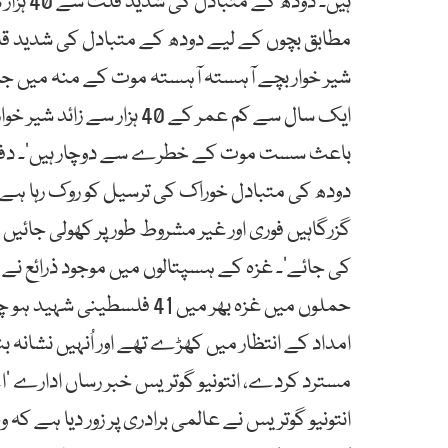
ہیں۔ دو
مطابق بچوں کے لیے دودھ کے متبادل کی شدید قل
شیر خوار بچے آہستہ آہستہ موت کے منہ میں جاسک
ایک سال سے کم عمر کے 40 ہز
دودھ کی متبادل خوراک کی ترسیل کو روک رہا ہے۔ 
گزرگاہیں فوری اور غیر مشروط طور پر کھولی جائیں او
کی جائے‘۔ غزہ کے ہسپتالوں میں موجود ذرائع نے 
امداد کے انتظار میں کھڑے تھے اور اُنہیں نشانہ بن
مسترد کردے، انتونیو گوتریس خبر رساں ادارے ’ا
انتونیو گوتریس نے عالمی برادری پر زور دیا ہے ک