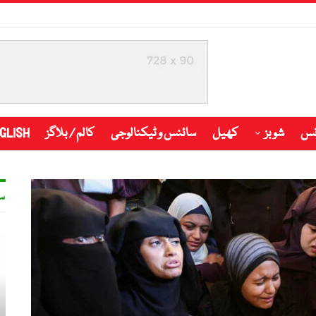
نس
شوبز
کھیل
سائنس و ٹیکنالوجی
کالم / بلاگز
GLISH
س