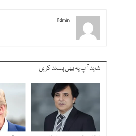
Admin
شاید آپ یہ بھی پسند کریں