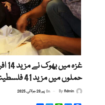
غزہ م
حملوں میں مزید 41 فلسطینی شہید
By
Admin
On
پیر 28 جولائی, 2025