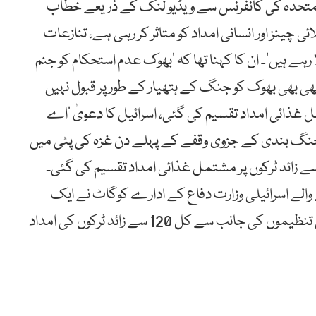
مِ متحدہ کی کانفرنس سے ویڈیو لنک کے ذریعے خطاب
 چینز اور انسانی امداد کو متاثر کر رہی ہے، تنازعات
رہے ہیں‘۔ ان کا کہنا تھا کہ ’بھوک عدم استحکام کو جنم
ھی بھی بھوک کو جنگ کے ہتھیار کے طور پر قبول نہیں
ائد ٹرکوں پر مشتمل غذائی امداد تقسیم کی گئی، اسرائیل کا دعویٰ ’اے
 جنگ بندی کے جزوی وقفے کے پہلے دن غزہ کی پٹی میں
وامِ متحدہ اور امدادی اداروں کی جانب سے 120 سے زائد ٹرکوں پر مشتمل غذائی امداد تقسیم کی گئی۔
والے اسرائیلی وزارت دفاع کے ادارے کوگاٹ نے ایک
پوسٹ میں کہا ہے کہ اقوامِ متحدہ اور بین الاقوامی تنظیموں کی جانب سے کل 120 سے زائد ٹرکوں کی امداد