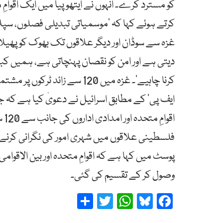
کو مسترد کرے۔ انہوں نے ایتھوپیا میں ایک اقوا
کرتے ہوئے کہا کہ ’موسمیاتی تبدیلی فصلوں، سپلائی
غزہ سے سوڈان اور دیگر علاقوں تک بھوک کو پھیلا 
دیتی ہے اور امن کو نقصان پہنچاتی ہے، ہمیں کب
کرنا چاہیے‘۔ غزہ میں 120 سے ز
ایف پی‘ کے مطابق اسرائیل نے دعویٰ کیا ہے کہ
اق
فلسطینی علاقوں میں شہری امور کی نگرانی کرنے 
وصول کر کے تقسیم کی گئی۔
Share
Twitter
WhatsApp
Bluesky
Facebook