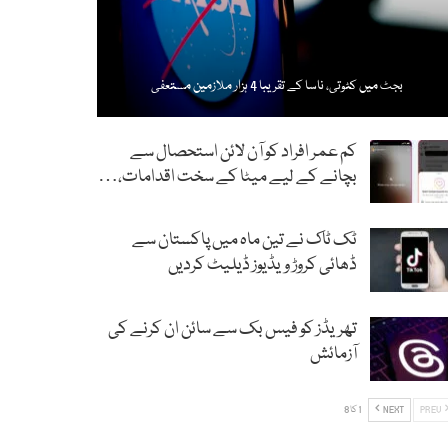
بجٹ میں کٹوتی، ناسا کے تقریبا 4 ہزار ملازمین مستعفی
کم عمر افراد کو آن لائن استحصال سے
بچانے کے لیے میٹا کے سخت اقدامات،…
ٹک ٹاک نے تین ماہ میں پاکستان سے
ڈھائی کروڑ ویڈیوز ڈیلیٹ کردیں
تھریڈز کو فیس بک سے سائن ان کرنے کی
آزمائش
PREV
NEXT
1 کا 8