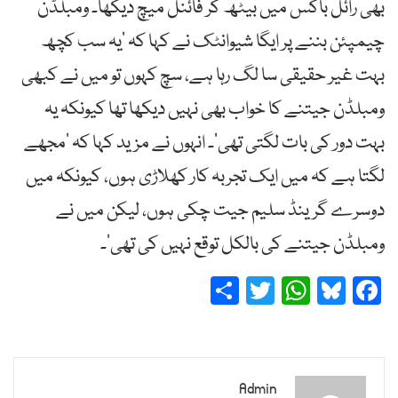
بھی رائل باکس میں بیٹھ کر فائنل میچ دیکھا۔ ومبلڈن
چیمپئن بننے پر ایگا شیوانٹک نے کہا کہ ’یہ سب کچھ
بہت غیر حقیقی سا لگ رہا ہے، سچ کہوں تو میں نے کبھی
ومبلڈن جیتنے کا خواب بھی نہیں دیکھا تھا کیونکہ یہ
بہت دور کی بات لگتی تھی‘۔ انہوں نے مزید کہا کہ ’مجھے
لگتا ہے کہ میں ایک تجربہ کار کھلاڑی ہوں، کیونکہ میں
دوسرے گرینڈ سلیم جیت چکی ہوں، لیکن میں نے
ومبلڈن جیتنے کی بالکل توقع نہیں کی تھی‘۔
Share
Twitter
WhatsApp
Bluesky
Facebook
Admin