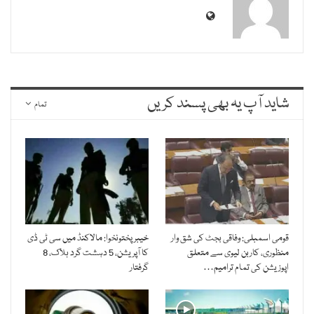
شاید آپ یہ بھی پسند کریں
تمام
قومی اسمبلی: وفاقی بجٹ کی شق وار
خیبرپختونخوا: مالاکنڈ میں سی ٹی ڈی
منظوری، کاربن لیوی سے متعلق
کا آپریشن، 5 دہشت گرد ہلاک، 8
اپوزیشن کی تمام ترامیم…
گرفتار