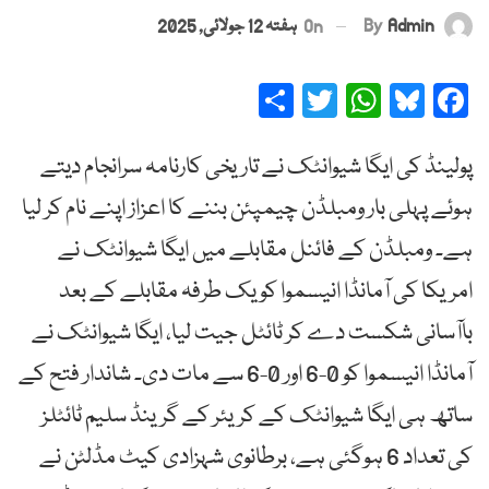
By
Admin
On
ہفتہ 12 جولائی, 2025
Share
Twitter
WhatsApp
Bluesky
Facebook
پولینڈ کی ایگا شیوانٹک نے تاریخی کارنامہ سرانجام دیتے
ہوئے پہلی بار ومبلڈن چیمپئن بننے کا اعزاز اپنے نام کر لیا
ہے۔ ومبلڈن کے فائنل مقابلے میں ایگا شیوانٹک نے
امریکا کی آمانڈا انیسموا کو یک طرفہ مقابلے کے بعد
باآسانی شکست دے کر ٹائٹل جیت لیا، ایگا شیوانٹک نے
آمانڈا انیسموا کو 0-6 اور 0-6 سے مات دی۔ شاندار فتح کے
ساتھ ہی ایگا شیوانٹک کے کریئر کے گرینڈ سلیم ٹائٹلز
کی تعداد 6 ہوگئی ہے، برطانوی شہزادی کیٹ مڈلٹن نے