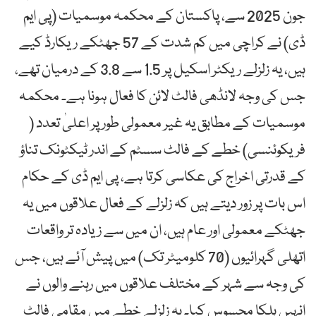
جون 2025 سے، پاکستان کے محکمہ موسمیات (پی ایم
ڈی) نے کراچی میں کم شدت کے 57 جھٹکے ریکارڈ کیے
ہیں، یہ زلزلے ریکٹر اسکیل پر 1.5 سے 3.8 کے درمیان تھے،
جس کی وجہ لانڈھی فالٹ لائن کا فعال ہونا ہے۔ محکمہ
موسمیات کے مطابق یہ غیر معمولی طور پر اعلیٰ تعدد (
فریکوئنسی) خطے کے فالٹ سسٹم کے اندر ٹیکٹونک تناؤ
کے قدرتی اخراج کی عکاسی کرتا ہے، پی ایم ڈی کے حکام
اس بات پر زور دیتے ہیں کہ زلزلے کے فعال علاقوں میں یہ
جھٹکے معمولی اور عام ہیں، ان میں سے زیادہ تر واقعات
اتھلی گہرائیوں (70 کلومیٹر تک) میں پیش آئے ہیں، جس
کی وجہ سے شہر کے مختلف علاقوں میں رہنے والوں نے
انہیں ہلکا محسوس کیا۔ یہ زلزلے خطے میں مقامی فالٹ