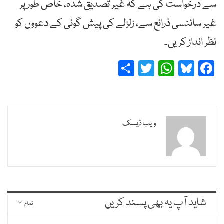
سے درخواست کی ہے کہ غیر تصدیق شدہ، خاص طور پر
غیر سائنسی ذرائع سے، زلزلے کی پیش گوئی کے دعووں کو
نظر انداز کریں۔
Share
Twitter
WhatsApp
Bluesky
Facebook
ویب ڈیسک
شاید آپ یہ بھی پسند کریں
تمام