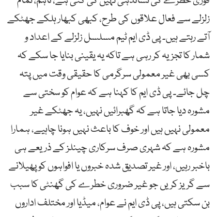
فوری خطرے کی نشاندہی نہیں کی گئی ہے، تاہم، تمام
زلزلے سے فعال علاقوں کی طرح، کبھی کبھار ہلکے جھٹکے
آتے رہتے ہیں۔ پی ڈی ایم ٹیم مسلسل زلزلے کے اعداد و
شمار کا تجزیہ کر رہی ہے تاکہ یہ یقینی بنایا جا سکے کہ
کسی بھی غیر معمولی سرگرمی کا حقیقی وقت میں پتہ
چل جائے۔ پی ڈی ایم کا کہنا ہے کہ عوام کو سختی سے
مشورہ دیا جاتا ہے کہ گھبرائیں نہیں، یہ جھٹکے غیر
معمولی نہیں ہیں اور خوف کا باعث نہیں ہونا چاہیے، ہمارا
مشورہ ہے کہ شہری صرف سرکاری چینلز کے ذریعے ہی
باخبر رہیں، اور غیر تصدیق شدہ خبروں یا افواہوں کو پھیلانے
سے گریز کریں جو غیر ضروری خطرے کی گھنٹی کا سبب
بن سکتی ہیں، پی ڈی ایم نے عوام، میڈیا اور مختلف اداروں