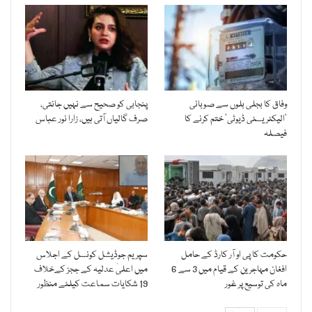
وفاق کا بجلی بلوں سے صوبائی
پنجابی کو صحیح سے نہیں جانتی،
’الیکٹریسٹی ڈیوٹی‘ ختم کرنے کا
صرف گالیاں آتی ہیں، زارا نور عباس
فیصلہ
حکومت کا پی او آر کارڈ کے حامل
سپریم جوڈیشل کونسل کے اجلاس
افغان مہاجرین کے قیام میں 3 سے 6
میں اعلیٰ عدلیہ کے ججز کےخلاف
ماہ کی توسیع پر غور
19 شکایات سماعت کیلئے منظور