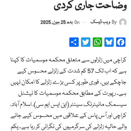
وضاحت جاری کردی
By
ویب ڈیسک
On
بدھ 25 جون, 2025
Share
Twitter
WhatsApp
Bluesky
Facebook
کراچی میں زلزلوں سے متعلق محکمہ موسمیات کا کہنا
ہے کہ اب تک 57 کم شدت کے زلزلے محسوس کیے
جاچکے ہیں، فوری طور پر کسی بڑے زلزلے کا امکان نہیں
ہے۔ رپورٹ کے مطابق محکمہ موسمیات کا نیشنل
سیسمک مانیٹرنگ سینٹر (این ایس ایم سی)، اسلام آباد،
کراچی اور آس پاس کے علاقوں میں محسوس کیے جانے
والے حالیہ زلزلے کی سرگرمیوں کی نگرانی کر رہا ہے۔ یکم