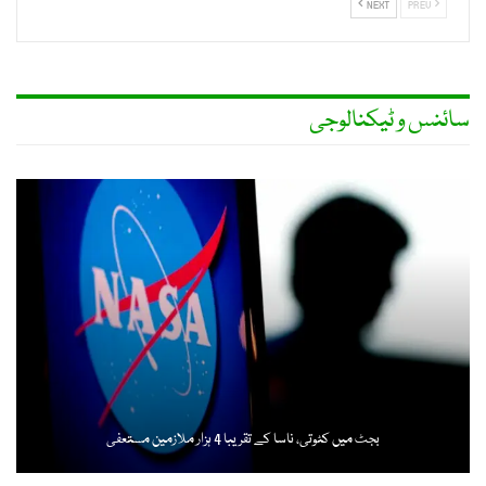
NEXT
PREV
سائنس و ٹیکنالوجی
بجٹ میں کٹوتی، ناسا کے تقریبا 4 ہزار ملازمین مستعفی