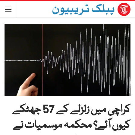
کراچی میں زلزلے کے 57 جھٹکے
کیوں آئے؟ محکمہ موسمیات نے