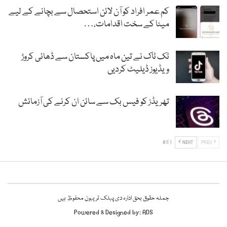
کم عمر افراد کو آن لائن استحصال سے بچانے کے لیے
میٹا کے سخت اقدامات،…
ٹک ٹاک نے تین ماہ میں پاکستان سے ڈھائی کروڑ
ویڈیوز ڈیلیٹ کردیں
تھریڈز کو فیس بک سے سائن ان کرنے کی آزمائش
PREV
NEXT
1 کا 8
جملہ حقوق بحق ادارہ دی پبلک ٹریبون محفوظ ہیں
Powered & Designed by:
ADS