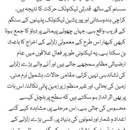
سسٹم کے ساتھ قدرتی ٹیکٹونک حرکت کا نتیجہ ہیں،
کراچی ہندوستانی اور یوریشین ٹیکٹونک پلیٹوں کے سنگم
کے قریب واقع ہے، جہاں چھوٹے پیمانے پر دباؤ کا جمع ہونا
کبھی کبھار اس طرح کے معمولی زلزلے کے اخراج کا باعث
بن سکتا ہے۔ یہ ٹیکٹونی طور پر فعال علاقوں میں عام
ارضیاتی مظاہر سمجھے جاتے ہیں اور آنے والے بڑے زلزلے
کی نشاندہی نہیں کرتے، مقامی حالات، بشمول نرم مٹی،
زمین کی بحالی، اور غیر منظم زیر زمین پانی نکالنا، اس بات
پر بھی اثر انداز ہو سکتے ہیں کہ سطح پر ہلچل کیسے
محسوس کی جاتی ہے۔ اس مرحلے پر، مشاہدہ کیے گئے
اعداد و شمار اور نمونوں کی بنیاد پر، کسی بڑے زلزلے کے