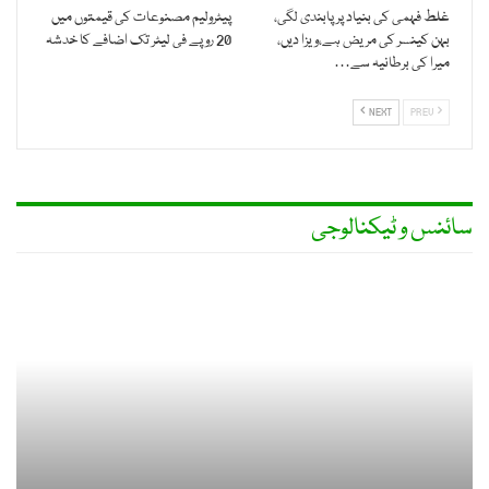
غلط فہمی کی بنیاد پر پابندی لگی،
پیٹرولیم مصنوعات کی قیمتوں میں
بہن کینسر کی مریض ہے،ویزا دیں،
20 روپے فی لیٹر تک اضافے کا خدشہ
میرا کی برطانیہ سے…
NEXT
PREV
سائنس و ٹیکنالوجی