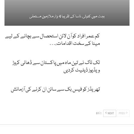
بجٹ میں کٹوتی، ناسا کے تقریبا 4 ہزار ملازمین مستعفی
کم عمر افراد کو آن لائن استحصال سے بچانے کے لیے
میٹا کے سخت اقدامات،…
ٹک ٹاک نے تین ماہ میں پاکستان سے ڈھائی کروڑ
ویڈیوز ڈیلیٹ کردیں
تھریڈز کو فیس بک سے سائن ان کرنے کی آزمائش
PREV
NEXT
1 کا 8