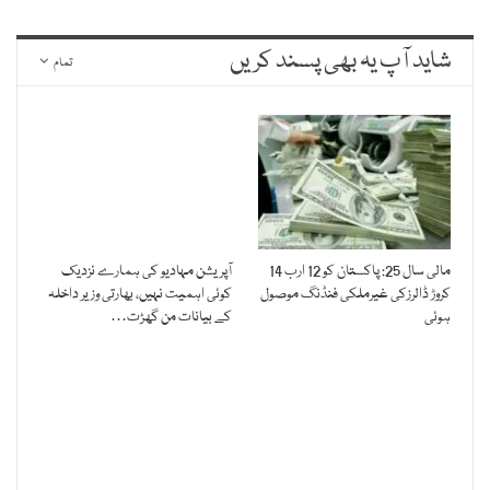
شاید آپ یہ بھی پسند کریں
تمام
مالی سال 25: پاکستان کو 12 ارب 14
آپریشن مہادیو کی ہمارے نزدیک
کروڑ ڈالرزکی غیرملکی فنڈنگ موصول
کوئی اہمیت نہیں، بھارتی وزیر داخلہ
ہوئی
کے بیانات من گھڑت…