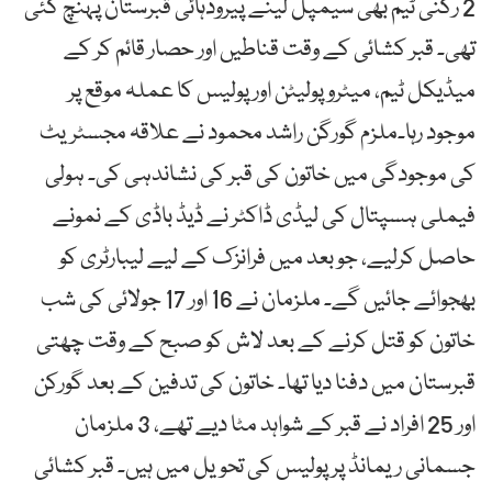
2 رکنی ٹیم بھی سیمپل لینے پیرودہائی قبرستان پہنچ گئی
تھی۔ قبر کشائی کے وقت قناطیں اور حصار قائم کر کے
میڈیکل ٹیم، میٹرو پولیٹن اور پولیس کا عملہ موقع پر
موجود رہا۔ملزم گورگن راشد محمود نے علاقہ مجسٹریٹ
کی موجودگی میں خاتون کی قبر کی نشاندہی کی۔ ہولی
فیملی ہسپتال کی لیڈی ڈاکٹر نے ڈیڈ باڈی کے نمونے
حاصل کرلیے، جو بعد میں فرانزک کے لیے لیبارٹری کو
بھجوائے جائیں گے۔ ملزمان نے 16 اور 17 جولائی کی شب
خاتون کو قتل کرنے کے بعد لاش کو صبح کے وقت چھتی
قبرستان میں دفنا دیا تھا۔ خاتون کی تدفین کے بعد گورکن
اور 25 افراد نے قبر کے شواہد مٹا دیے تھے، 3 ملزمان
جسمانی ریمانڈ پر پولیس کی تحویل میں ہیں۔ قبر کشائی