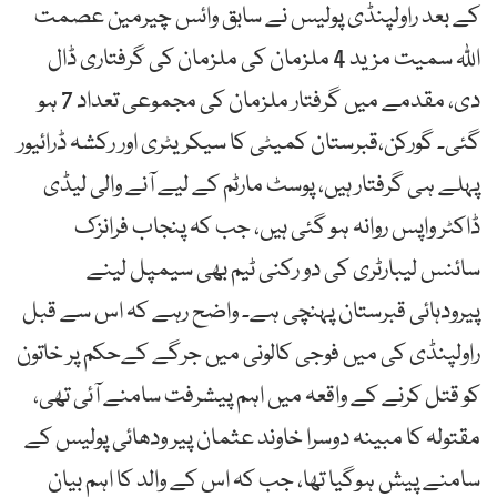
کے بعد راولپنڈی پولیس نے سابق وائس چیرمین عصمت
اللّٰہ سمیت مزید 4 ملزمان کی ملزمان کی گرفتاری ڈال
دی، مقدمے میں گرفتار ملزمان کی مجموعی تعداد 7 ہو
گئی۔ گورکن،قبرستان کمیٹی کا سیکریٹری اور رکشہ ڈرائیور
پہلے ہی گرفتار ہیں، پوسٹ مارٹم کے لیے آنے والی لیڈی
ڈاکٹر واپس روانہ ہو گئی ہیں، جب کہ پنجاب فرانزک
سائنس لیبارٹری کی دو رکنی ٹیم بھی سیمپل لینے
پیرودہائی قبرستان پہنچی ہے۔ واضح رہے کہ اس سے قبل
راولپنڈی کی میں فوجی کالونی میں جرگے کےحکم پر خاتون
کو قتل کرنے کے واقعہ میں اہم پیشرفت سامنے آئی تھی،
مقتولہ کا مبینہ دوسرا خاوند عثمان پیر ودھائی پولیس کے
سامنے پیش ہوگیا تھا، جب کہ اس کے والد کا اہم بیان