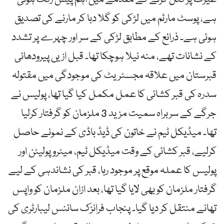
ہے، پوسٹ مارٹم میں لڑکی کو گلا دبا کر مارنے کی تصدیق
ہوئی ہے۔ ذرائع کے مطابق لڑکی کے سر اور چہرے پر تشدد
کے نشانات تھے، منہ نیلا ہوچکا تھا۔ قبل ازیں پیرودھائی
قبرستان میں علاقہ مجسٹریٹ کی موجودگی میں مقتولہ
سدرہ کی قبر کشائی کا عمل مکمل کیا گیا تھا، پولیس نے
جرگے کے سربراہ سمیت مزید 3 ملزمان کو گرفتار کرلیا
تھا۔ میڈیکل ٹیم نے خاتون کی ڈیڈ باڈی کے نمونے حاصل
کرلیے، قبر کشائی کے وقت میڈیکل ٹیم، میٹرو پولیٹن اور
پولیس کا عملہ موقع پر موجود رہا، قبر کی نشاندہی کے لیے
گرفتار ملزمان کو بھی لایا گیا تھا، بعد ازان ملزمان کو واپس
تھانے منتقل کر دیا گیا۔ پنجاب فرانزک سائنس لیبارٹری کی