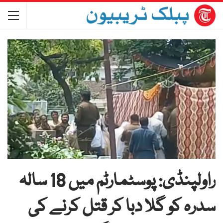
راولپنڈی: پوسٹمارٹم میں 18 سالہ
سدرہ کو گلا دبا کر قتل کرنے کی