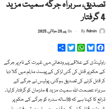
تصدیق، سربراہ جرگہ سمیت مزید
4 گرفتار
By
Admin
On
پیر 28 جولائی, 2025
Share
Twitter
WhatsApp
Bluesky
Facebook
راولپنڈی کے علاقے پیر ودھائی میں غیرت کے نام پر جرگے
کے حکم پر قتل کی گئی لڑکی کے پوسٹ مارٹم میں گلا دبا
کر قتل کرنے کی تصدیق ہوگئی، پولیس نے جرگے کے
سربراہ عصمت اللہ سمیت مزید 4 ملزمان کو گرفتار کرلیا۔
ذرائع کا کہنا ہے کہ 18سالہ سدرہ کو جرگے کے حکم پر
غیرت پر قتل کرنے کے مقدمے میں اہم پیش رفت ہوئی