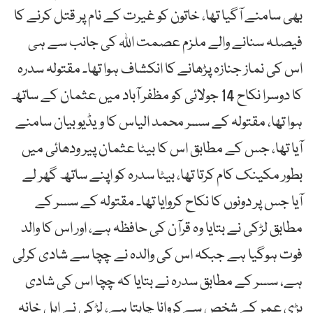
بھی سامنے آگیا تھا، خاتون کو غیرت کے نام پر قتل کرنے کا
فیصلہ سنانے والے ملزم عصمت اللہ کی جانب سے ہی
اس کی نماز جنازہ پڑھانے کا انکشاف ہوا تھا۔ مقتولہ سدرہ
کا دوسرا نکاح 14 جولائی کو مظفر آباد میں عثمان کے ساتھ
ہوا تھا، مقتولہ کے سسر محمد الیاس کا ویڈیو بیان سامنے
آیا تھا، جس کے مطابق اس کا بیٹا عثمان پیر ودھائی میں
بطور مکینک کام کرتا تھا، بیٹا سدرہ کو اپنے ساتھ گھر لے
آیا جس پر دونوں کا نکاح کروایا تھا۔ مقتولہ کے سسر کے
مطابق لڑکی نے بتایا وہ قرآن کی حافظہ ہے، اور اس کا والد
فوت ہوگیا ہے جبکہ اس کی والدہ نے چچا سے شادی کرلی
ہے، سسر کے مطابق سدرہ نے بتایا کہ چچا اس کی شادی
بڑی عمر کے شخص سےکروانا چاہتا ہے، لڑکی نے اہل خانہ