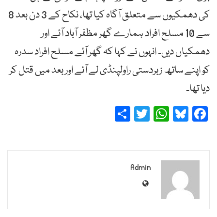
کی دھمکیوں سے متعلق آگاہ کیا تھا، نکاح کے 3 دن بعد 8
سے 10 مسلح افراد ہمارے گھر مظفر آباد آئے اور
دھمکیاں دیں۔ انہوں نے کہا کہ گھر آئے مسلح افراد سدرہ
کو اپنے ساتھ زبردستی راولپنڈی لے آئے اور بعد میں قتل کر
دیا تھا۔
Share
Twitter
WhatsApp
Bluesky
Facebook
Admin