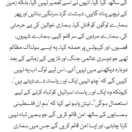
کے ساتھ کیا کیا، انہوں نے اسے تعمیر نہیں کیا، بلکہ زمین
کے نیچے پناہ گاہیں، دہشت گرد سرنگیں بنائیں اور پھر
ہمارے لوگوں کو قتل کیا، ہماری خواتین کی بے حرمتی
کی، ہمارے مردوں کے سر قلم کیے، ہمارے شہروں،
قصبوں، اور کیبوتس پر حملہ کیا۔ یہ ایسے ہولناک مظالم
تھے جو دوسری عالمی جنگ اور نازیوں کے زمانے کے بعد
دوبارہ دیکھنے میں نہیں آئے۔ اس لیے لوگ اب یہ نہیں
کہیں گے کہ ’چلو انہیں ایک اور ریاست دے دیتے ہیں‘،
کیونکہ وہ ایک اور ریاست اسرائیل کو تباہ کرنے کے لیے
استعمال ہوگی“۔ نیتن یاہو نے کہا کہ ’ہم ان فلسطینی
ہمسایوں کے ساتھ امن قائم کریں گے جو ہمیں تباہ نہیں
کرنا چاہتے، اور ایسا امن قائم کریں گے جس میں ہماری