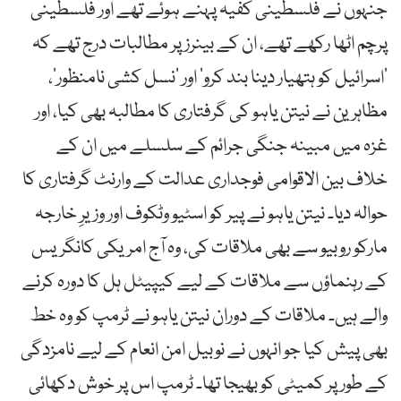
جنہوں نے فلسطینی کفیہ پہنے ہوئے تھے اور فلسطینی
پرچم اٹھا رکھے تھے، ان کے بینرز پر مطالبات درج تھے کہ
’اسرائیل کو ہتھیار دینا بند کرو‘ اور ’نسل کشی نامنظور‘،
مظاہرین نے نیتن یاہو کی گرفتاری کا مطالبہ بھی کیا، اور
غزہ میں مبینہ جنگی جرائم کے سلسلے میں ان کے
خلاف بین الاقوامی فوجداری عدالت کے وارنٹ گرفتاری کا
حوالہ دیا۔ نیتن یاہو نے پیر کو اسٹیو وٹکوف اور وزیرِ خارجہ
مارکو روبیو سے بھی ملاقات کی، وہ آج امریکی کانگریس
کے رہنماؤں سے ملاقات کے لیے کیپیٹل ہل کا دورہ کرنے
والے ہیں۔ ملاقات کے دوران نیتن یاہو نے ٹرمپ کو وہ خط
بھی پیش کیا جو انہوں نے نوبیل امن انعام کے لیے نامزدگی
کے طور پر کمیٹی کو بھیجا تھا۔ ٹرمپ اس پر خوش دکھائی