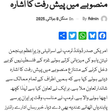
منصوبے میں پیش رفت کا اشارہ
By
Admin
On
منگل 8 جولائی, 2025
Share
Twitter
WhatsApp
Bluesky
Facebook
امریکی صدر ڈونلڈ ٹرمپ نے اسرائیلی وزیرِاعظم بینجمن
نیتن یاہو کی میزبانی کرتے ہوئے غزہ کے فلسطینیوں کو بے
دخل کرنے کے متنازع منصوبے میں پیش رفت کا اشارہ
دیتے ہوئے کہا ہے کہ ہمیں اطراف کے تمام ممالک سے
شاندار تعاون ملا ہے، ہر ایک نے تعاون کیا ہے لہٰذا کچھ
اچھا ہونے والا ہے، ٹرمپ نے مناسب وقت پر ایران پر سے
پابندیاں اٹھانے عندیہ بھی دے دیا۔ خبر رساں ادارے رائٹرز