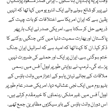
وقت پر یہ پابندیاں ہٹا سکوں‘۔ ایرانی صدر مسعود پژشکیان
نے پیر کو شائع ہونے والے ایک انٹرویو میں کہا تھا کہ انہیں
یقین ہے کہ ایران امریکا سے اختلافات کو بات چیت کے
ذریعے حل کر سکتا ہے۔ امریکی صدر نے ایک بار پھر
پاکستان اور بھارت سمیت دنیا میں کئی جنگیں روکنے کا
ذکر کیا، ان کا کہنا تھا کہ امید ہے کہ اسرائیل ایران جنگ
ختم ہوگئی ہے، ایران پر ایک اور حملے کی ضرورت نہیں
پڑے گی۔ ٹرمپ نے روایتی طور پر اوول آفس میں رسمی
ملاقات کے بجائے نیتن یاہو کے اعزاز میں وائٹ ہاؤس کے
بلیو روم میں ایک نجی عشائیہ دیا، امریکی صدر عام طور پر
اوول آفس میں غیر ملکی رہنماؤں کا خیرمقدم کرتے ہیں۔
اس دوران وائٹ ہاؤس کے باہر سیکڑوں مظاہرین جمع تھے،