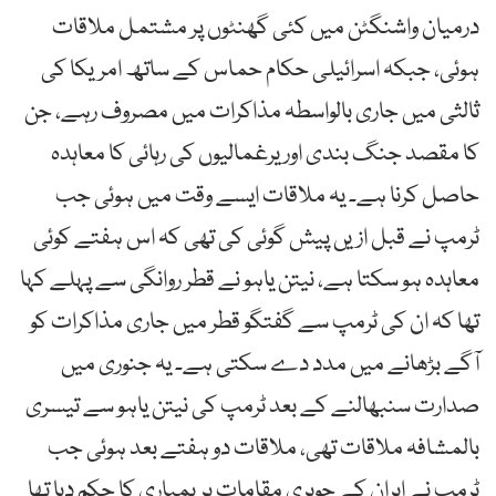
درمیان واشنگٹن میں کئی گھنٹوں پر مشتمل ملاقات
ہوئی، جبکہ اسرائیلی حکام حماس کے ساتھ امریکا کی
ثالثی میں جاری بالواسطہ مذاکرات میں مصروف رہے، جن
کا مقصد جنگ بندی اور یرغمالیوں کی رہائی کا معاہدہ
حاصل کرنا ہے۔ یہ ملاقات ایسے وقت میں ہوئی جب
ٹرمپ نے قبل ازیں پیش گوئی کی تھی کہ اس ہفتے کوئی
معاہدہ ہو سکتا ہے، نیتن یاہو نے قطر روانگی سے پہلے کہا
تھا کہ ان کی ٹرمپ سے گفتگو قطر میں جاری مذاکرات کو
آگے بڑھانے میں مدد دے سکتی ہے۔ یہ جنوری میں
صدارت سنبھالنے کے بعد ٹرمپ کی نیتن یاہو سے تیسری
بالمشافہ ملاقات تھی، ملاقات دو ہفتے بعد ہوئی جب
ٹرمپ نے ایران کے جوہری مقامات پر بمباری کا حکم دیا تھا