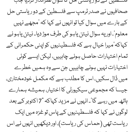
فلسطین کے دو ریاستی حل کا سوال نظرانداز کردیا جب
صحافیوں نے صدر ٹرمپ سے فلسطین کے دو ریاستی حل
کے بارے میں سوال کیا تو انہوں نے کہا کہ ’مجھے نہیں
معلوم‘، اور یہ سوال نیتن یاہو کی طرف موڑ دیا۔ نیتن یاہو نے
کہاکہ’میرا خیال ہے کہ فلسطینیوں کو اپنی حکمرانی کے
تمام اختیارات حاصل ہونے چاہییں، لیکن ایسے کوئی
اختیارات نہیں ہونے چاہییں جن سے وہ ہمیں خطرے
میں ڈال سکیں، اس کا مطلب ہے کہ مکمل خودمختاری،
جیسا کہ مجموعی سیکیورٹی کا اختیار، ہمیشہ ہمارے
ہاتھ میں رہے گا’۔ انہوں نے مزید کہاکہ ”7 اکتوبر کے بعد
لوگوں نے کہا کہ فلسطینیوں کے پاس تو غزہ میں ایک
ریاست تھی (حماس کی ریاست)، اور دیکھیں انہوں نے اس