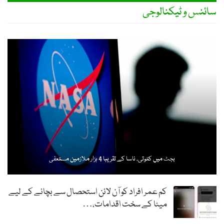
سائنس و ٹیکنالوجی
بجٹ میں کٹوتی، ناسا کے تقریبا 4 ہزار ملازمین مستعفی
کم عمر افراد کو آن لائن استحصال سے بچانے کے لیے
میٹا کے سخت اقدامات،…