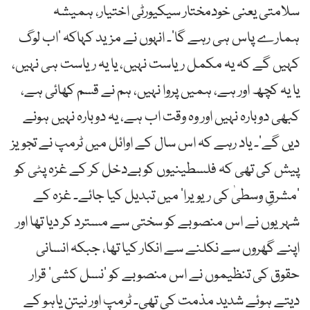
سلامتی یعنی خودمختار سیکیورٹی اختیار، ہمیشہ
ہمارے پاس ہی رہے گا‘۔ انہوں نے مزید کہاکہ ’اب لوگ
کہیں گے کہ یہ مکمل ریاست نہیں، یا یہ ریاست ہی نہیں،
یا یہ کچھ اور ہے، ہمیں پروا نہیں، ہم نے قسم کھائی ہے،
کبھی دوبارہ نہیں اور وہ وقت اب ہے، یہ دوبارہ نہیں ہونے
دیں گے‘۔ یاد رہے کہ اس سال کے اوائل میں ٹرمپ نے تجویز
پیش کی تھی کہ فلسطینیوں کو بےدخل کر کے غزہ پٹی کو
’مشرقِ وسطیٰ کی ریویرا‘ میں تبدیل کیا جائے۔ غزہ کے
شہریوں نے اس منصوبے کو سختی سے مسترد کر دیا تھا اور
اپنے گھروں سے نکلنے سے انکار کیا تھا، جبکہ انسانی
حقوق کی تنظیموں نے اس منصوبے کو ’نسل کشی‘ قرار
دیتے ہوئے شدید مذمت کی تھی۔ ٹرمپ اور نیتن یاہو کے