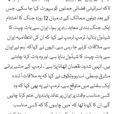
تاکہ اسرائیلی فضائی حملوں کو سپورٹ کیا جا سکے، جس
کے بعد دونوں ممالک کے درمیان 12 روزہ جنگ کا اختتام
ایک جنگ بندی معاہدے پر ہوا۔ ایران سے بات چیت کا
شیڈول بنالیا، ٹرمپ ٹرمپ نے کہا کہ ان کی انتظامیہ ایران
سے ملاقات کرنے جا رہی ہے، انہوں نے کہاکہ ’ہم نے ایران
سے بات چیت کا شیڈول بنایا ہے، اور وہ بات کرنا چاہتے
ہیں، انہیں شدید نقصان اٹھانا پڑا ہے‘۔ ٹرمپ کے مشیر برائے
مشرق وسطیٰ، اسٹیو وٹکوف نے کہا کہ یہ ملاقات آئندہ
ایک ہفتے میں متوقع ہے۔ ٹرمپ نے یہ بھی کہا کہ وہ
کسی مناسب وقت پر ایران پر عائد پابندیاں ختم کرنا چاہیں
گے، ان کا کہنا تھا کہ ’میں چاہوں گا کہ کسی مناسب