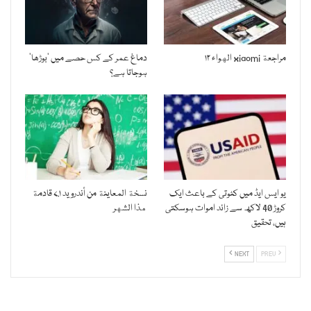
مراجعة xiaomi الهواء ۱۲
دماغ عمر کے کس حصے میں ’بوڑھا‘
ہوجاتا ہے؟
یو ایس ایڈ میں کٹوتی کے باعث ایک
نسخة المعاينة من أندرويد ۷.۱ قادمة
کروڑ 40 لاکھ سے زائد اموات ہوسکتی
هذا الشهر
ہیں، تحقیق
NEXT
PREV