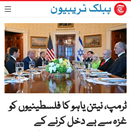
ٹرمپ، نیتن یاہو کا فلسطینیوں کو
غزہ سے بے دخل کرنے کے