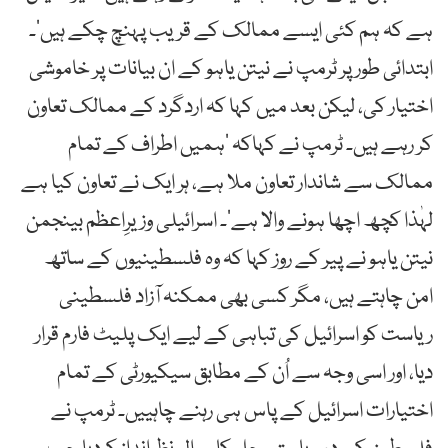
ہے کہ ہم کئی ایسے ممالک کے قریب پہنچ چکے ہیں‘۔
ابتدائی طور پر ٹرمپ نے نیتن یاہو کے ان بیانات پر خاموشی
اختیار کی، لیکن بعد میں کہا کہ اردگرد کے ممالک تعاون
کر رہے ہیں۔ ٹرمپ نے کہاکہ ’ہمیں اطراف کے تمام
ممالک سے شاندار تعاون ملا ہے، ہر ایک نے تعاون کیا ہے
لہٰذا کچھ اچھا ہونے والا ہے‘۔ اسرائیلی وزیرِاعظم بینجمن
نیتن یاہو نے پیر کے روز کہا کہ وہ فلسطینیوں کے ساتھ
امن چاہتے ہیں، مگر کسی بھی ممکنہ آزاد فلسطینی
ریاست کو اسرائیل کی تباہی کے لیے ایک پلیٹ فارم قرار
دیا، اور اسی وجہ سے اُن کے مطابق سیکیورٹی کے تمام
اختیارات اسرائیل کے پاس ہی رہنے چاہییں۔ ٹرمپ نے