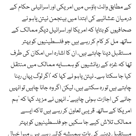
کے مطابق وائٹ ہاؤس میں امریکی اور اسرائیلی حکام کے
درمیان عشائیے کی ابتدا میں بینجمن نیتن یاہو نے
صحافیوں کو بتایا کہ امریکا اور اسرائیل دیگر ممالک کے
ساتھ مل کر کام کر رہے ہیں جو فلسطینیوں کو بہتر
مستقبل دینا چاہتے ہیں، ان کا اشارہ اس امکان کی طرف
تھا کہ غزہ کے رہائشیوں کو ہمسایہ ممالک میں منتقل
کیا جا سکتا ہے۔ نیتن یاہو نے کہا کہ ’اگر لوگ یہاں رہنا
چاہتے ہیں تو رہ سکتے ہیں، لیکن اگر وہ جانا چاہیں تو انہیں
جانے کی اجازت ہونی چاہیے‘۔ انہوں نے مزید کہا کہ ’ہم
امریکا کے ساتھ قریبی تعاون کر رہے ہیں تاکہ ایسے
ممالک تلاش کیے جا سکیں جو فلسطینیوں کو بہتر
مستقبل دینے کی بات ہمیشہ کرتے رہے ہیں، میرا خیال