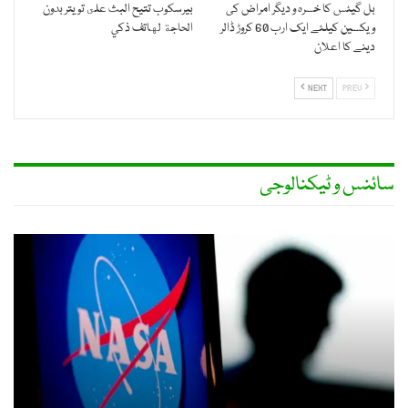
بل گیٹس کا خسرہ و دیگر امراض کی
بيرسكوب تتيح البث على تويتر بدون
ویکسین کیلئے ایک ارب 60 کروڑ ڈالر
الحاجة لهاتف ذكي
دینے کا اعلان
NEXT
PREV
سائنس و ٹیکنالوجی