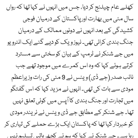
کھلے عام چیلنج کر دیا، جس میں انہوں نے کہا تھا کہ رواں
سال مئی میں بھارت اور پاکستان کے درمیان فوجی
کشیدگی کے بعد انہوں نے دونوں ممالک کے درمیان
جنگ بندی کرائی تھی۔ نیوز ویک کو دیے گئے ایک انٹرویو
میں جے شنکر نے ٹرمپ کے بیان کو سختی سے مسترد
کرتے ہوئے کہا کہ وہ اس کمرے میں موجود تھے جب
نائب صدر (جے ڈی) وینس نے 9 مئی کی رات وزیراعظم
مودی سے بات کی تھی۔ انہوں نے مزید کہا کہ اس گفتگو
میں تجارت اور جنگ بندی کا آپس میں کوئی تعلق نہیں
تھا۔ جے شنکر کے مطابق جے ڈی وینس نے نریندر مودی
کو خبردار کیا تھا کہ پاکستان ایک بڑے حملے کی تیاری کر
رہا ہے۔ جے شنکر نے کہا کہ ہم نے کچھ باتیں تسلیم نہیں