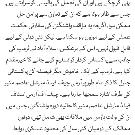
بھی کر چکے ہیں اور ان کی تحمل کی پالیسی کو سراہتے ہیں،
جس سے ظاہر ہوتا ہے کہ ان کے تعاون سے پرامن حل
ممکن ہوا، اگرچہ یہ مؤقف واشنگٹن کی سفارتی حکمت
عملی کے لیے موزوں ہو سکتا ہے، لیکن نئی دہلی کے لیے
قابلِ قبول نہیں۔ اس کے برعکس، اسلام آباد نے ٹرمپ کی
جانب سے پاکستانی کردار کو تسلیم کیے جانے کا خیرمقدم
کیا ہے، ٹرمپ کے ایک خاموش مگر فیصلہ کن پاکستانی
جنرل کا ذکر عام طور پر آرمی چیف فیلڈ مارشل عاصم منیر
کی طرف اشارہ سمجھا جا رہا ہے۔ چیف آف آرمی اسٹاف
فیلڈ مارشل عاصم منیر کا حالیہ دورہ واشنگٹن، جس میں
ان کی وائٹ ہاؤس میں ملاقات بھی شامل تھی، دونوں
ممالک کے درمیان کئی سال کی محدود عسکری روابط