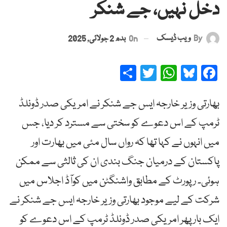
دخل نہیں، جے شنکر
By
ویب ڈیسک
On
بدھ 2 جولائی, 2025
Share
Twitter
WhatsApp
Bluesky
Facebook
بھارتی وزیر خارجہ ایس جے شنکر نے امریکی صدر ڈونلڈ
ٹرمپ کے اس دعوے کو سختی سے مسترد کر دیا، جس
میں انہوں نے کہا تھا کہ رواں سال مئی میں بھارت اور
پاکستان کے درمیان جنگ بندی ان کی ثالثی سے ممکن
ہوئی۔ رپورٹ کے مطابق واشنگٹن میں کوآڈ اجلاس میں
شرکت کے لیے موجود بھارتی وزیر خارجہ ایس جے شنکر نے
ایک بار پھر امریکی صدر ڈونلڈ ٹرمپ کے اس دعوے کو