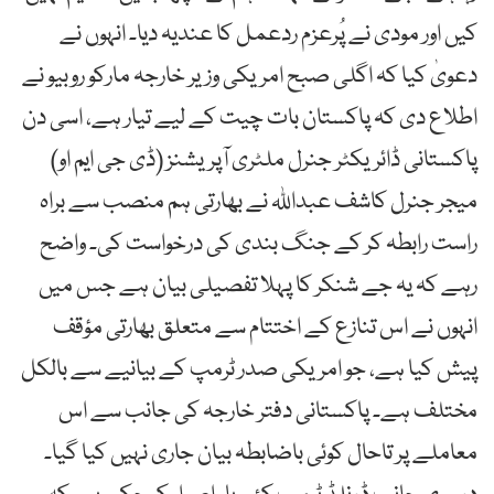
کیں اور مودی نے پُرعزم ردعمل کا عندیہ دیا۔ انہوں نے
دعویٰ کیا کہ اگلی صبح امریکی وزیر خارجہ مارکو روبیو نے
اطلاع دی کہ پاکستان بات چیت کے لیے تیار ہے، اسی دن
پاکستانی ڈائریکٹر جنرل ملٹری آپریشنز (ڈی جی ایم او)
میجر جنرل کاشف عبداللہ نے بھارتی ہم منصب سے براہ
راست رابطہ کر کے جنگ بندی کی درخواست کی۔ واضح
رہے کہ یہ جے شنکر کا پہلا تفصیلی بیان ہے جس میں
انہوں نے اس تنازع کے اختتام سے متعلق بھارتی مؤقف
پیش کیا ہے، جو امریکی صدر ٹرمپ کے بیانیے سے بالکل
مختلف ہے۔ پاکستانی دفتر خارجہ کی جانب سے اس
معاملے پر تاحال کوئی باضابطہ بیان جاری نہیں کیا گیا۔