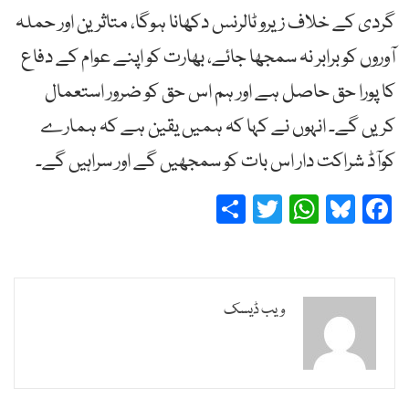
گردی کے خلاف زیرو ٹالرنس دکھانا ہوگا، متاثرین اور حملہ
آوروں کو برابر نہ سمجھا جائے، بھارت کو اپنے عوام کے دفاع
کا پورا حق حاصل ہے اور ہم اس حق کو ضرور استعمال
کریں گے۔ انہوں نے کہا کہ ہمیں یقین ہے کہ ہمارے
کوآڈ شراکت دار اس بات کو سمجھیں گے اور سراہیں گے۔
Share
Twitter
WhatsApp
Bluesky
Facebook
ویب ڈیسک