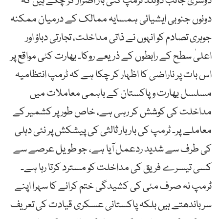
دوسری جانب ڈونلڈ ٹرمپ کئی بار اصرار کر چکے ہیں کہ
دونوں جنوبی ایشیائی ہمسایہ ممالک کے درمیان ممکنہ
جوہری تصادم کو انہوں نے ذاتی مداخلت، تجارتی دباؤ اور
اعلیٰ سطح کے رابطوں کے ذریعے روکا۔ بھارت کئی مواقع پر
اس بات پر ناراضی کا اظہار کر چکا ہے کہ ٹرمپ انتظامیہ
مسلسل بھارت و پاکستان کے باہمی معاملات میں
مداخلت کی کوشش کر رہی ہے، خاص طور پر کشمیر کے
معاملے پر۔ ٹرمپ کی بار بار ثالثی کی پیشکش پر نئی دہلی
کی طرف سے شدید ردعمل آیا ہے، جو طویل عرصے سے
کسی تیسرے فریق کی مداخلت کو مسترد کرتا رہا ہے۔
ٹرمپ نہ صرف مئی کی کشیدگی ختم کرانے کا سہرا اپنے
سر باندھتے ہیں بلکہ پاکستانی عسکری قیادت کی تعریف