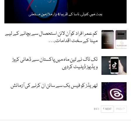
بجٹ میں کٹوتی، ناسا کے تقریبا 4 ہزار ملازمین مستعفی
کم عمر افراد کو آن لائن استحصال سے بچانے کے لیے
میٹا کے سخت اقدامات،…
ٹک ٹاک نے تین ماہ میں پاکستان سے ڈھائی کروڑ
ویڈیوز ڈیلیٹ کردیں
تھریڈز کو فیس بک سے سائن ان کرنے کی آزمائش
PREV
NEXT
1 کا 8