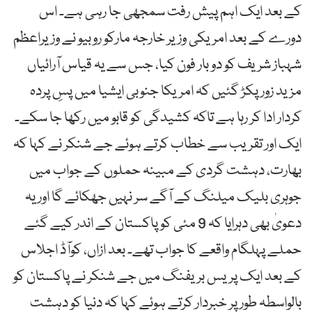
کے بعد ایک اہم پیش رفت سمجھی جا رہی ہے۔ اس
دورے کے بعد امریکی وزیر خارجہ مارکو روبیو نے وزیراعظم
شہباز شریف کو دو بار فون کیا، جس سے یہ قیاس آرائیاں
مزید زور پکڑ گئیں کہ امریکا جنوبی ایشیا میں پسِ پردہ
کردار ادا کر رہا ہے تاکہ کشیدگی کو قابو میں رکھا جا سکے۔
ایک اور تقریب سے خطاب کرتے ہوئے جے شنکر نے کہا کہ
بھارت، دہشت گردی کے مبینہ حملوں کے جواب میں
جوہری بلیک میلنگ کے آگے سر نہیں جھکائے گا اور یہ
دعویٰ بھی دہرایا کہ 9 مئی کو پاکستان کے اندر کیے گئے
حملے پہلگام واقعے کا جواب تھے۔ بعد ازاں، کوآڈ اجلاس
کے بعد ایک پریس بریفنگ میں جے شنکر نے پاکستان کو
بالواسطہ طور پر خبردار کرتے ہوئے کہا کہ دنیا کو دہشت