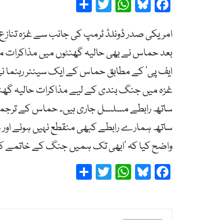
Share
Twitter
WhatsApp
Bluesky
Facebook
امریکی صدر ڈونلڈ ٹرمپ کی جانب سے غزہ تنازع
بعد حماس نے بھی حالیہ گھنٹوں میں مذاکرات م
ایف پی‘ کے مطابق حماس کے ایک سینئر رہنما نے 
غزہ میں جنگ بندی کے لیے مذاکرات حالیہ گھنٹوں
ساتھ رابطے مسلسل جاری ہیں۔ حماس کے ترجمان طاہ
ساتھ ہمارے رابطے کبھی منقطع نہیں ہوئے اور حال
واضح کیا کہ ’ابھی تک ہمیں جنگ کے خاتمے کے ل
Share
Twitter
WhatsApp
Bluesky
Facebook