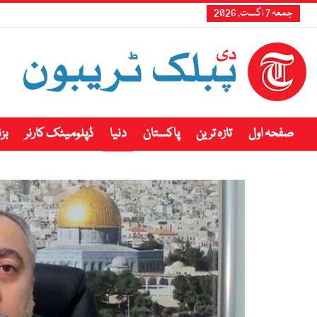
جمعہ 7 اگست, 2026
صفحہ اول
تازہ ترین
پاکستان
دنیا
ڈپلومیٹک کارنر
بز