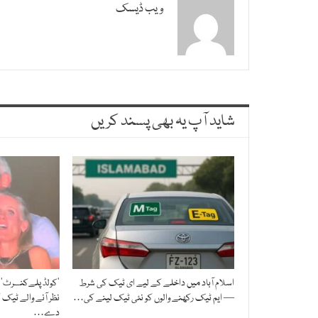
ویب ڈیسک
شاید آپ یہ بھی پسند کریں
اسلام آباد میں داخلے کے لیے ای ٹیک کی شرط
’کولڈ پلےکنسرٹ‘ 
— ایم ٹیک رکھنے والوں کو نئی ٹیک لینے کی…
نظر آنے والے ٹیک
دے…