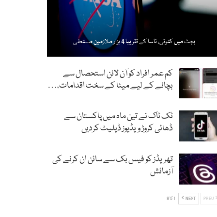
بجٹ میں کٹوتی، ناسا کے تقریبا 4 ہزار ملازمین مستعفی
کم عمر افراد کو آن لائن استحصال سے
بچانے کے لیے میٹا کے سخت اقدامات،…
ٹک ٹاک نے تین ماہ میں پاکستان سے
ڈھائی کروڑ ویڈیوز ڈیلیٹ کردیں
تھریڈز کو فیس بک سے سائن ان کرنے کی
آزمائش
PREV
NEXT
1 کا 8