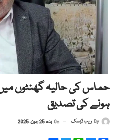
حماس کی حالیہ گھنٹوں میں 
ہونے کی تصدیق
By
ویب ڈیسک
On
بدھ 25 جون, 2025