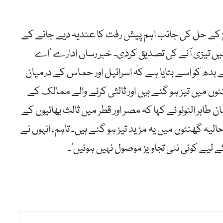
 کے حل کی جانب اہم پیش رفت کا عندیہ دیے جانے کے
یں تیزی آنے کی تصدیق کردی۔ خبر رساں ادارے ’اے
بدھ کو اسے بتایا ہے کہ اسرائیل اور حماس کے درمیان
 میں تیز ہو گئے ہیں اور ثالثی کرنے والے ممالک کے
ر النونو نے کہا کہ مصر اور قطر میں ثالث بھائیوں کے
یہ گھنٹوں میں یہ مزید تیز ہو گئے ہیں۔ تاہم، انہوں نے
یے کوئی نئی تجاویز موصول نہیں ہوئیں‘۔