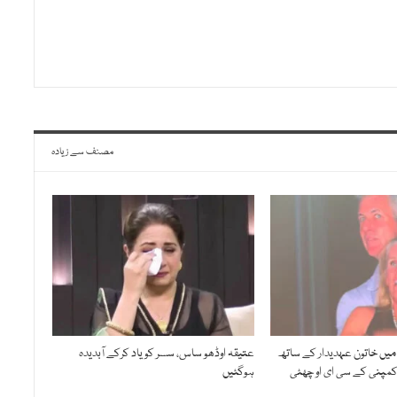
مصنف سے زیادہ
میں خاتون عہدیدار کے ساتھ
عتیقہ اوڈھو ساس، سسر کو یاد کرکے آبدیدہ
 کمپنی کے سی ای او چھٹی
ہوگئیں