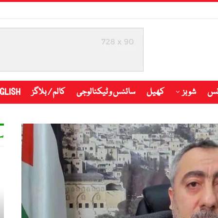
نس
شوبز
کھیل
سائنس و ٹیکنالوجی
کالم / بلاگز
GLISH
س