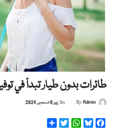
طائرات بدون طيار تبدأ في توفير
By
Admin
On
پیر 9 دسمبر, 2024
Share
Twitter
WhatsApp
Bluesky
Facebook