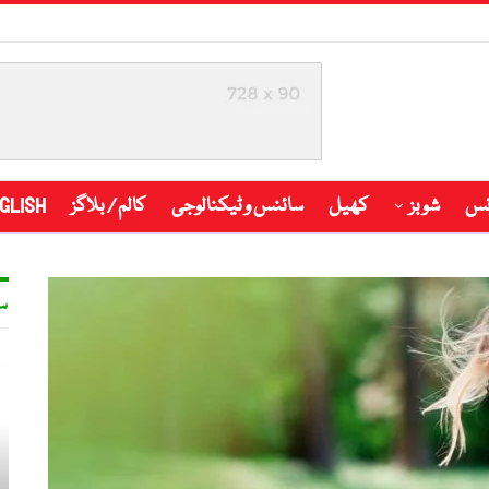
نس
شوبز
کھیل
سائنس و ٹیکنالوجی
کالم / بلاگز
GLISH
س