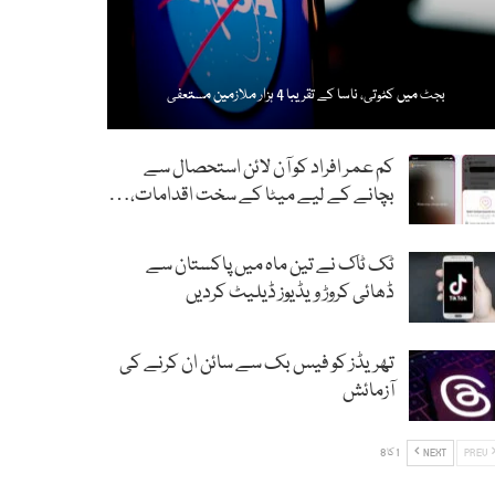
بجٹ میں کٹوتی، ناسا کے تقریبا 4 ہزار ملازمین مستعفی
کم عمر افراد کو آن لائن استحصال سے
بچانے کے لیے میٹا کے سخت اقدامات،…
ٹک ٹاک نے تین ماہ میں پاکستان سے
ڈھائی کروڑ ویڈیوز ڈیلیٹ کردیں
تھریڈز کو فیس بک سے سائن ان کرنے کی
آزمائش
PREV
NEXT
1 کا 8