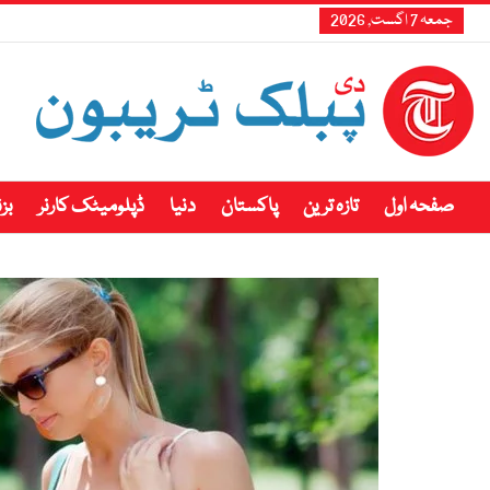
جمعہ 7 اگست, 2026
صفحہ اول
تازہ ترین
پاکستان
دنیا
ڈپلومیٹک کارنر
بز