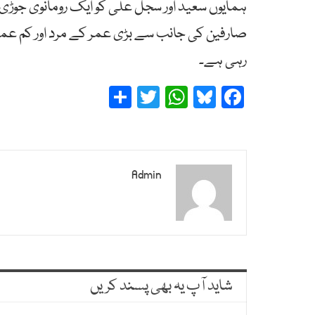
ہمایوں سعید اور سجل علی کو ایک رومانوی جوڑی 
صارفین کی جانب سے بڑی عمر کے مرد اور کم عمر 
رہی ہے۔
Share
Twitter
WhatsApp
Bluesky
Facebook
Admin
شاید آپ یہ بھی پسند کریں