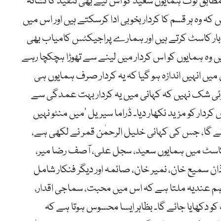
طابق لوگ ہمایوں سعید کو اس لیے بھی تنقید کا نشانہ
ں کہ وہ ہر قسم کا کردار بخوبی ادا کرسکتے ہیں اور اس میں
ر بار کاسٹ کرتے ہیں اور ہمارے پراجیکٹس کامیاب بھی
یں وہ ہمایوں کو اس کردار میں لینے سے تھوڑا ہچکچا رہے
ں انہیں اندازہ ہو گیا کہ یہ کردار صرف ہمایوں ہی
کوئی شک نہیں کہ کہانی میں یہ کردار بہت عمدگی سے
کردار کو مزید نکھار دیا۔ ڈراما سیریل ’میں منٹو نہیں
ئے گا، جس کی کہانی خلیل الرحمٰن قمر نے لکھی ہے،
کاسٹ میں ہمایوں سعید، سجل علی، آصف رضا میر،
ان سمیع خان، نمیر خان، صائمہ اور دیگر فنکار شامل
، تاہم عندیہ ملتا ہے کہ اس میں محبت، سماجی اقدار،
و دکھایا جائے گا۔ بظاہر ایسا محسوس ہوتا ہے کہ