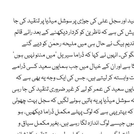
ید اور سجل علی کی جوڑی پر سوشل میڈیا پر تنقید کی جا
 کی ہے کہ ناظرین کو کردار دیکھنے کے بعد رائے قائم
۔ ندیم بیگ نے حال ہی میں ملیحہ رحمٰن کو دیے گئے
کی۔ انہوں نے کہا کہ ڈراما سیریل ’میں منٹو نہیں ہوں‘
ا ہے اور ان کے خیال میں جب ہمایوں سعید کسی ڈرامے
ت وابستہ کر لیتے ہیں، جس کی ایک وجہ یہ بھی ہے کہ
مایوں سعید کی عمر کو لے کر غیر ضروری تنقید کی جا رہی
 کہ سوشل میڈیا پر یہ باتیں ہونے لگیں کہ سجل بہت چھوٹی
کہ بہتر یہی ہے کہ لوگ پہلے مکمل ڈراما دیکھیں، ہو
وں جیسے لوگ اندازہ لگا رہے ہیں، بغیر مکمل سیاق و