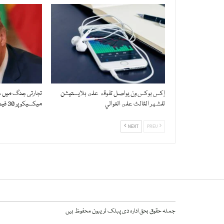
إكس بوكس ون يواصل تفوقه على بلايستيشن
تجارتی جنگ میں شد
للشهر الثالث على التوالي
میکسیکو پر 30 فیصد ٹیرف عائد کردیا
NEXT
PREV
جملہ حقوق بحق ادارہ دی پبلک ٹریبون محفوظ ہیں