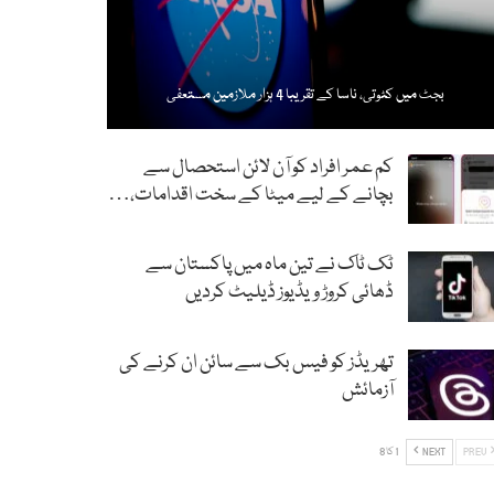
بجٹ میں کٹوتی، ناسا کے تقریبا 4 ہزار ملازمین مستعفی
کم عمر افراد کو آن لائن استحصال سے
بچانے کے لیے میٹا کے سخت اقدامات،…
ٹک ٹاک نے تین ماہ میں پاکستان سے
ڈھائی کروڑ ویڈیوز ڈیلیٹ کردیں
تھریڈز کو فیس بک سے سائن ان کرنے کی
آزمائش
PREV
NEXT
1 کا 8