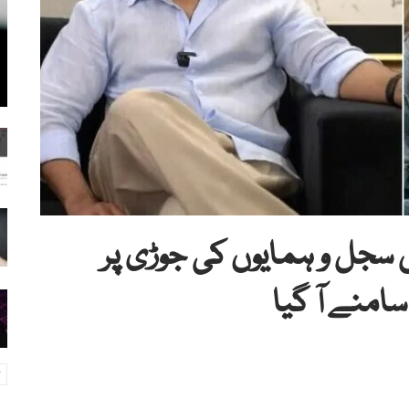
ں سجل و ہمایوں کی جوڑی پر
امنے آ گیا