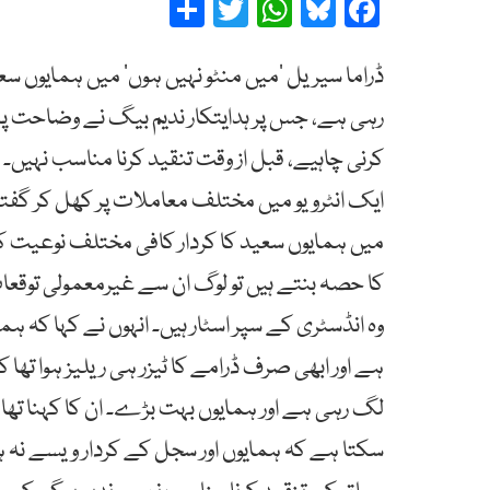
Share
Twitter
WhatsApp
Bluesky
Facebook
ڈراما سیریل ’میں منٹو نہیں ہوں‘ میں ہمایوں سع
رہی ہے، جس پر ہدایتکار ندیم بیگ نے وضاحت پیش
کرنی چاہیے، قبل از وقت تنقید کرنا مناسب نہیں
ایک انٹرویو میں مختلف معاملات پر کھل کر گفتگو 
میں ہمایوں سعید کا کردار کافی مختلف نوعیت ک
کا حصہ بنتے ہیں تو لوگ ان سے غیرمعمولی توقعا
وہ انڈسٹری کے سپر اسٹار ہیں۔ انہوں نے کہا کہ ہ
ہے اور ابھی صرف ڈرامے کا ٹیزر ہی ریلیز ہوا تھا
لگ رہی ہے اور ہمایوں بہت بڑے۔ ان کا کہنا تھا 
سکتا ہے کہ ہمایوں اور سجل کے کردار ویسے نہ ہ