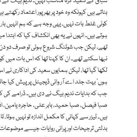
سباق کے تنقید کرنا مناسب نہیں۔ ندیم بیگ کے م
بناتے ہیں کیونکہ وہ خود پر بھرپور اعتماد رکھتے ہی
کوئی غلط بات نہیں، یہی وجہ ہے کہ ہم انہیں با
ہوتے ہیں۔ انہوں نے یہ بھی انکشاف کیا کہ ابتدا م
تھے، لیکن جب شوٹنگ شروع ہوئی تو صرف دو دن می
نبھا سکتے تھے۔ ان کا کہنا تھا کہ اس بات میں 
لکھا گیا تھا، لیکن ہمایوں سعید کی اداکاری نے اس 
ہوں‘ بہت جلد اے آر وائی ڈیجیٹل پر پیش کیا جا
جب کہ ہدایات ندیم بیگ نے دی ہیں۔ ڈرامے کی 
صبا فیصل، صبا حمید، بابر علی، حاجرہ یامین، اذ
ہیں۔ ٹیزر سے کہانی کا مکمل اندازہ تو نہیں ہوتا
بدلتی ترجیحات اور پرانی روایات جیسے موضوعات ک