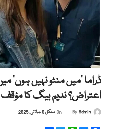
ڈراما ’میں منٹو نہیں ہوں‘ می
اعتراض؟ ندیم بیگ کا مؤقف س
By
Admin
On
منگل 8 جولائی, 2025