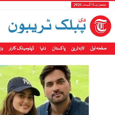
جمعرات 6 اگست, 2026
صفحہ اول
تازہ ترین
پاکستان
دنیا
ڈپلومیٹک کارنر
بز