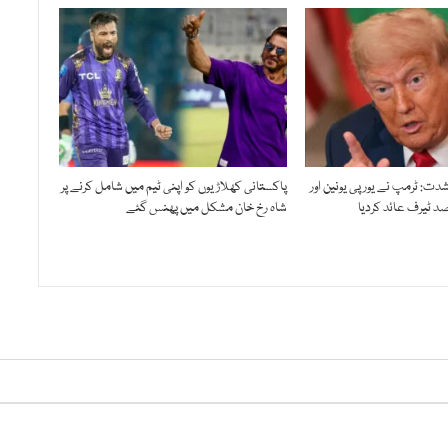
ت: ٹرمپ نے یورپی یونین اور
پاکستانی کھلاڑیوں کو اپنی ٹیم میں شامل کرنے پر
شاہ رخ خان مشکل میں پھنس گئے