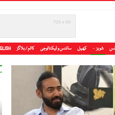
نس
شوبز
کھیل
سائنس و ٹیکنالوجی
کالم / بلاگز
GLISH
س