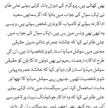
بھی کھاتے ہیں۔ پروگرام کے دوران بات کرتے ہوئے علی طاہر
نے ایک سوال کے جواب میں بتایا کہ اگر ہمایوں سعید
اداکار نہ ہوتے تو کامیاب کاروباری شخص ہوتے ہیں، ویسے
وہ ابھی بھی بزنس مین ہی ہیں۔ ایک سوال کے جواب میں
علی طاہر نے کہا کہ عائشہ عمر اور دنانیر مبین حقیقی
معنوں میں سوشل میڈیا اسٹار شوبز شخصیات ہیں۔ ان کی
طرح اداکارہ ارجمند رحیم نے بھی دونوں اداکاراؤں کو حقیقی
سوشل میڈیا اسٹارز قرار دیا اور کہا کہ عائشہ عمر وہ پہلی
شوبز شخصیت تھیں، جنہوں ںے سوشل میڈیا کا اچھا اور
مثبت استعمال کیا۔ اسی سیگمنٹ میں بات کرتے ہوئے
علی طاہر نے کہا کہ وہ اداکار جو شوٹنگ سیٹ پر تاخیر سے
آتے ہیں، وہ کبھی بھی اچھے نہیں ہو سکتے۔ ان کی بات