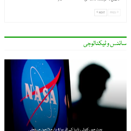
NEXT
PREV
سائنس و ٹیکنالوجی
بجٹ میں کٹوتی، ناسا کے تقریبا 4 ہزار ملازمین مستعفی