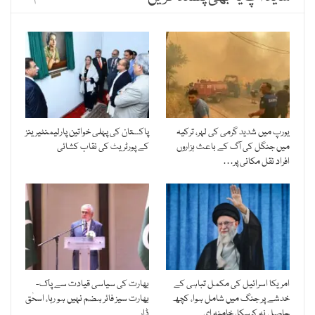
یورپ میں شدید گرمی کی لہر، ترکیہ
پاکستان کی پہلی خواتین پارلیمنٹیرینز
میں جنگل کی آگ کے باعث ہزاروں
کے پورٹریٹ کی نقاب کشائی
افراد نقل مکانی پر…
امریکا اسرائیل کی مکمل تباہی کے
بھارت کی سیاسی قیادت سے پاک-
خدشے پر جنگ میں شامل ہوا، کچھ
بھارت سیز فائر ہضم نہیں ہو رہا، اسحٰق
حاصل نہ کرسکا، خامنہ ای
ڈار