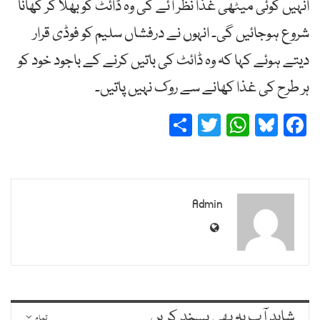
انہیں کوئی میٹھی غذا نظر آئے گی وہ ڈائٹ کو بھلا کر کھانا
شروع ہوجائیں گی۔ انہوں نے درفشاں سلیم کو فوڈی قرار
دیتے ہوئے کہا کہ وہ ڈائٹ کی باتیں کرنے کے باجود خود کو
ہر طرح کی غذا کھانے سے روک نہیں پاتیں۔
Share
Twitter
WhatsApp
Bluesky
Facebook
Admin
شاید آپ یہ بھی پسند کریں
تمام