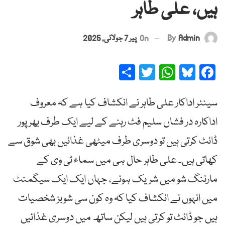
ہیں، علی طاہر
By
Admin
On
پیر 7 جولائی, 2025
Share
Twitter
WhatsApp
Bluesky
Facebook
سینئر اداکار علی طاہر نے انکشاف کیا ہے کہ معروف
اداکارہ در فشاں سلیم فٹ رہنے کے لیے ایک طرف بھرپور
ڈائٹ کرتی ہیں تو دوسری طرف میٹھی غذائیں بھی شوق سے
کھاتی ہیں۔ علی طاہر حال ہی میں سماء ٹی وی کے
مارننگ شو میں شریک ہوئے، جہاں ایک ایک سیگمنٹ
میں انہوں نے انکشاف کیا کہ وہ کون سی شوبز شخصیات
ہیں جو ڈائٹ تو کرتی ہیں لیکن ساتھ میں دوسری غذائیں