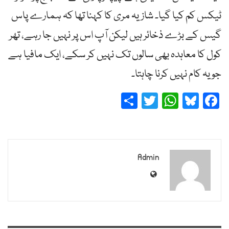
ٹیکس کم کیا گیا۔ شازیہ مری کا کہنا تھا کہ ہمارے پاس
گیس کے بڑے ذخائر ہیں لیکن آپ اس پر نہیں جا رہے، تھر
کول کا معاہدہ بھی سالوں تک نہیں کر سکے، ایک مافیا ہے
جو یہ کام نہیں کرنا چاہتا۔
Share
Twitter
WhatsApp
Bluesky
Facebook
Admin