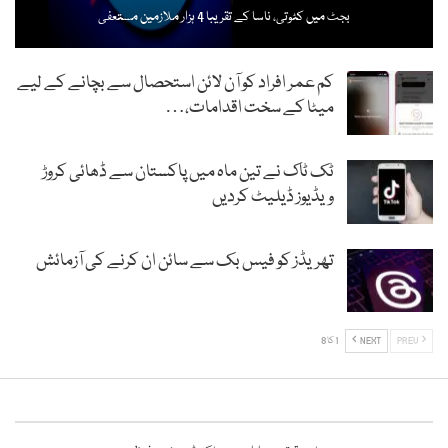
بجٹ میں کٹوتی، ناسا کے تقریبا 4 ہزار ملازمین مستعفی
کم عمر افراد کو آن لائن استحصال سے بچانے کے لیے
میٹا کے سخت اقدامات،…
ٹک ٹاک نے تین ماہ میں پاکستان سے ڈھائی کروڑ
ویڈیوز ڈیلیٹ کردیں
تھریڈز کو فیس بک سے سائن ان کرنے کی آزمائش
PREV
NEXT
1 کا 8