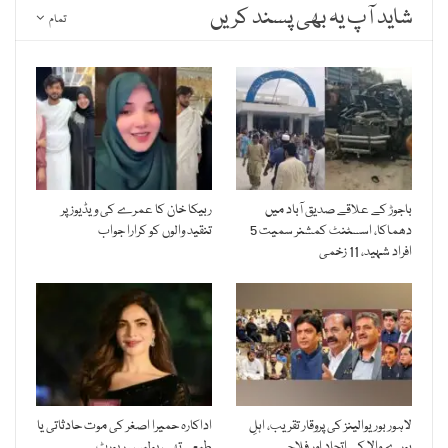
شاید آپ یہ بھی پسند کریں
تمام
باجوڑ کے علاقے صدیق آباد میں
ربیکا خان کا عمرے کی ویڈیوز پر
دھماکا، اسسٹنٹ کمشنر سمیت 5
تنقید والوں کو کرارا جواب
افراد شہید، 11 زخمی
لاہور بوریوالینز کی پروقار تقریب، اہلِ
اداکارہ حمیرا اصغر کی موت حادثاتی یا
بورے والا کے اتحاد اور فلاحی
طبعی تھی، پولیس رپورٹ