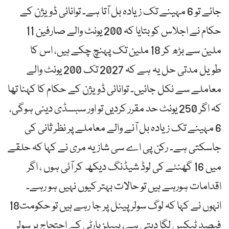
جائے تو 6 مہینے تک زیادہ بل آتا ہے۔ توانائی ڈویژن کے
حکام نے اجلاس کو بتایا کہ 200 یونٹ والے صارفین 11
ملین سے بڑھ کر 18 ملین تک پہنچ چکے ہیں، اس کا
طویل مدتی حل یہ ہے کہ 2027 تک 200 یونٹ والے
معاملے سے نکل جائیں۔ توانائی ڈویژن کے حکام کا کہنا تھا
کہ اگر 250 یونٹ حد مقرر کردیں تو اور سبسڈی دینی ہوگی،
6 مہینے تک زیادہ بل آنے والے معاملے پر نظر ثانی کی
جاسکتی ہے۔ رکن پی اے سی شازیہ مری نے کہا کہ حلقے
میں 16 گھنٹے کی لوڈ شیڈنگ دیکھ کر آئی ہوں ، اگر
اقدامات ہورہے ہیں تو حالات بہتر کیوں نہیں ہو رہے۔
انہوں نے کہا کہ لوگ سولر پینل پر جا رہے ہیں تو حکومت18
فیصد ٹیکس لگا دیتی ہے، پیپلز پارٹی کے احتجاج پر سولر