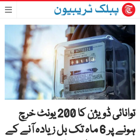
توانائی ڈویژن کا 200 یونٹ خرچ
ہونے پر 6 ماہ تک بل زیادہ آنے کے