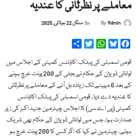
معاملے پر نظرثانی کا عندیہ
By
Admin
On
منگل 22 جولائی, 2025
Share
Twitter
WhatsApp
Bluesky
Facebook
قومی اسمبلی کی پبلک اکاؤنٹس کمیٹی کے اجلاس میں
توانائی ڈویژن کے حکام نے بجلی کے 200 یونٹ خرچ ہونے
کے بعد 6 مہینے تک زیادہ بل آنے کے معاملے پر نظرثانی
کا عندیہ دے دیا۔ قومی اسمبلی کی پبلک اکاؤنٹس
کمیٹی (پی اے سی) کا اجلاس چیئرمین جنید اکبر کی زیر
صدارت ہوا، جس میں توانائی ڈویژن کے حکام بھی شریک
ہوئے، چیئرمین نے کہا کہ اگر کسی کا 200 یونٹ خرچ ہو