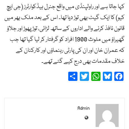
کہا جاتا ہے اور راولپنڈی میں واقع جنرل ہیڈکوارٹرز (جی ایچ
کیو) کا ایک گیٹ بھی توڑ دیا تھا۔ اس کے بعد ملک بھر میں
قانون نافذ کرنے والے اداروں کے ساتھ لڑائی، توڑ پھوڑ اور جلاؤ
گھیراؤ میں ملوث 1900 افراد کو گرفتار کر لیا گیا تھا جب
کہ عمران خان اور ان کی پارٹی رہنماؤں اور کارکنان کے
خلاف مقدمات بھی درج کیے گئے تھے۔
Share
Twitter
WhatsApp
Bluesky
Facebook
Admin