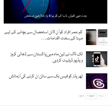
بجٹ میں کٹوتی، ناسا کے تقریبا 4 ہزار ملازمین مستعفی
کم عمر افراد کو آن لائن استحصال سے بچانے کے لیے
میٹا کے سخت اقدامات،…
ٹک ٹاک نے تین ماہ میں پاکستان سے ڈھائی کروڑ
ویڈیوز ڈیلیٹ کردیں
تھریڈز کو فیس بک سے سائن ان کرنے کی آزمائش
PREV
NEXT
1 کا 8