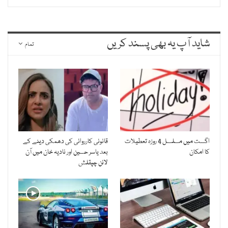
شاید آپ یہ بھی پسند کریں
تمام
اگست میں مسلسل 4 روزہ تعطیلات
قانونی کارروائی کی دھمکی دینے کے
کا امکان
بعد یاسر حسین اور نادیہ خان میں آن
لائن چپقلش