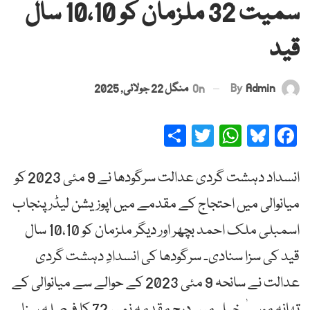
سمیت 32 ملزمان کو 10،10 سال
قید
By
Admin
On
منگل 22 جولائی, 2025
Share
Twitter
WhatsApp
Bluesky
Facebook
انسداد دہشت گردی عدالت سرگودھا نے 9 مئی 2023 کو
میانوالی میں احتجاج کے مقدمے میں اپوزیشن لیڈر پنجاب
اسمبلی ملک احمد بچھر اور دیگر ملزمان کو 10،10 سال
قید کی سزا سنادی۔ سرگودھا کی انسدادِ دہشت گردی
عدالت نے سانحہ 9 مئی 2023 کے حوالے سے میانوالی کے
تھانہ موسیٰ خیل میں درج مقدمہ نمبر 72 کا فیصلہ سنا