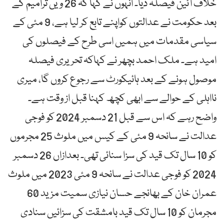
خلاف آئین فیصلہ دیا۔ انہوں نے کہا کہ 26 ویں ترامیم کے
بعد حکومت نے عدالتوں کواپنے تابع کر لیا ہے، 9 مئی کے
سیاسی مقدمات میں ہمیں اسی طرح کے فیصلوں کی
امید ہے۔ ملک احمد بچھر نے کہاکہ تحریری فیصلہ
موصول ہونے کے بعد ہائیکورٹ سے رجوع کروں گا، میری
نااہلی کے حوالے سے ابھی کچھ کہنا قبل از وقت ہے۔
واضح رہے کہ اس سے قبل 21 دسمبر 2024 کو فوجی
عدالت نے سانحہ 9 مئی کے کیس میں ملوث 25 مجرموں
کو 10 سال تک قید کی سزا سنائی تھی۔ بعدازاں 26 دسمبر
2024 کو فوجی عدالت نے سانحہ 9 مئی 2023 میں ملوث
عمران خان کے بھانجے حسان نیازی سمیت مزید 60
مجرمان کو 10 سال تک قید بامشقت کی سزائیں سنادی