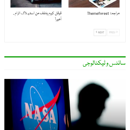
مراجعة Themeforest
قوقل كروم يخفف من استهلاك الرام ..
أخيراً
NEXT
PREV
سائنس و ٹیکنالوجی