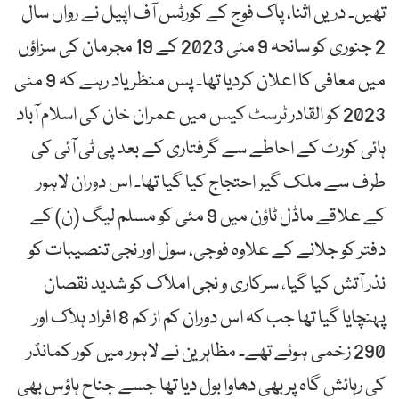
تھیں۔ دریں اثنا، پاک فوج کے کورٹس آف اپیل نے رواں سال
2 جنوری کو سانحہ 9 مئی 2023 کے 19 مجرمان کی سزاؤں
میں معافی کا اعلان کردیا تھا۔ پس منظر یاد رہے کہ 9 مئی
2023 کو القادر ٹرسٹ کیس میں عمران خان کی اسلام آباد
ہائی کورٹ کے احاطے سے گرفتاری کے بعد پی ٹی آئی کی
طرف سے ملک گیر احتجاج کیا گیا تھا۔ اس دوران لاہور
کے علاقے ماڈل ٹاؤن میں 9 مئی کو مسلم لیگ (ن) کے
دفتر کو جلانے کے علاوہ فوجی، سول اور نجی تنصیبات کو
نذر آتش کیا گیا، سرکاری و نجی املاک کو شدید نقصان
پہنچایا گیا تھا جب کہ اس دوران کم از کم 8 افراد ہلاک اور
290 زخمی ہوئے تھے۔ مظاہرین نے لاہور میں کور کمانڈر
کی رہائش گاہ پر بھی دھاوا بول دیا تھا جسے جناح ہاؤس بھی