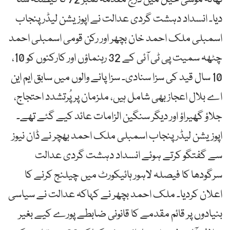
دیا۔ انسداد دہشت گردی عدالت نے اپوزیشن لیڈر پنجاب
اسمبلی ملک احمد خان بچھر اور رکن قومی اسمبلی احمد
چٹھہ سمیت پی ٹی آئی کے 32 رہنماؤں اور کارکنوں کو 10،
10 سال قید کی سزا سنادی۔ سزا پانے والوں میں سابق ایم این
اے بلال اعجاز بھی شامل ہیں، ملزمان پر پُرتشدد احتجاج،
جلاؤ گھیراؤ اور دیگر سنگین الزامات عائد کیے گئے تھے۔
اپوزیشن لیڈر پنجاب اسمبلی ملک احمد بھچر نے ڈان نیوز
سے گفتگو کرتے ہوئے انسداد دہشت گردی عدالت
سرگودھا کا فیصلہ لاہور ہائیکورٹ میں چیلنج کرنے کا
اعلان کردیا۔ ملک احمد بچھر نے کہاکہ عدالت نے سیاسی
بنیادوں پر قائم مقدمے کا قانونی ضابطے پورے کیے بغیر