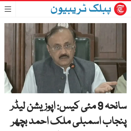
سانحہ 9 مئی کیس: اپوزیشن لیڈر
پنجاب اسمبلی ملک احمد بچھر