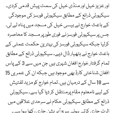
اور عزیز خیل اور منڈی خیل کی سمت پیش قدمی کردی۔
سیکیورٹی ذرائع کے مطابق سیکیورٹی فورسز کی موجودگی
کے باعث خوارج نے بیسی خیل کی مسجد میں پناہ لے لی،
جس پر سیکیورٹی فورسز نے فوری طور پر مسجد کا محاصرہ
کرلیا جبکہ سیکیورٹی فورسز کی بہترین حکمت عملی کے
باعث خوارج نے ہتھیار ڈال دیے۔ سیکیورٹی ذرائع کے مطابق
تمام گرفتار خوارج افغان شہری ہیں جن میں سے 3 کے پاس
افغان شناختی کارڈ بھی موجود ہیں جبکہ ان کی عمریں 15
سے 18 سال کے درمیان ہیں، تمام خوارج کو مزید تفتیش
کے لیے نامعلوم مقام پرمنتقل کر دیا گیا ہے۔ سیکیورٹی
ذرائع کے مطابق سیکیورٹی حکام نے سرحدی علاقوں میں
الرٹ جاری کرتے ہوئے سرچ آپریشن جاری رکھا ہوا ہے۔