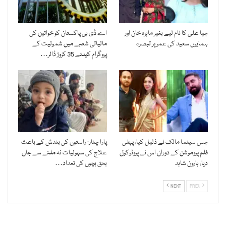
جیا علی کا نام لیے بغیر ماہرہ خان اور
اے ڈی بی پاکستان کو خواتین کی
ہمایوں سعید کی عمر پر تبصرہ
مالیاتی شعبے میں شمولیت کے
پروگرام کیلئے 35 کروڑ ڈالر…
جس سینما مالک نے ذلیل کیا، پہلی
پارا چنار: راستوں کی بندش کے باعث
فلم پروموشن کے دوران اس نے پروٹوکول
علاج کی سہولیات نہ ملنے سے جاں
دیا، ہارون شاہد
بحق بچوں کی تعداد…
NEXT
PREV