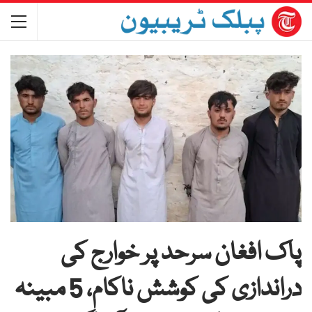
پاک افغان سرحد پر خوارج کی
دراندازی کی کوشش ناکام، 5 مبینہ