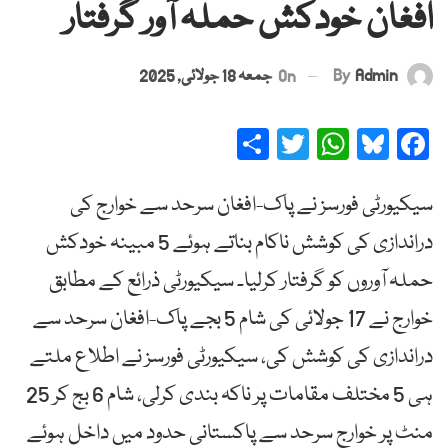
افغان خودکش حملہ آور گرفتار
By
Admin
On
جمعہ 18 جولائی, 2025
Share
Twitter
WhatsApp
Bluesky
Facebook
سیکیورٹی فورسز نے پاک-افغان سرحد سے خوارج کی
دراندازی کی کوشش ناکام بناتے ہوئے 5 مبینہ خودکش
حملہ آوروں کو گرفتار کرلیا۔ سیکیورٹی ذرائع کے مطابق
خوارج نے 17 جولائی کی شام 5 بجے پاک-افغان سرحد سے
دراندازی کی کوشش کی، سیکیورٹی فورسز نے اطلاع ملتے
ہی 5 مختلف مقامات پر ناکہ بندی کرلی، شام 6 بج کر 25
منٹ پر خوارج سرحد سے پاکستانی حدود میں داخل ہوئے