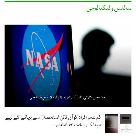
سائنس و ٹیکنالوجی
بجٹ میں کٹوتی، ناسا کے تقریبا 4 ہزار ملازمین مستعفی
کم عمر افراد کو آن لائن استحصال سے بچانے کے لیے
میٹا کے سخت اقدامات،…