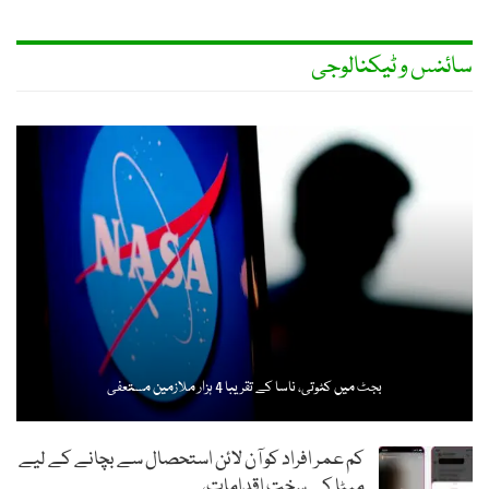
سائنس و ٹیکنالوجی
بجٹ میں کٹوتی، ناسا کے تقریبا 4 ہزار ملازمین مستعفی
کم عمر افراد کو آن لائن استحصال سے بچانے کے لیے
میٹا کے سخت اقدامات،…