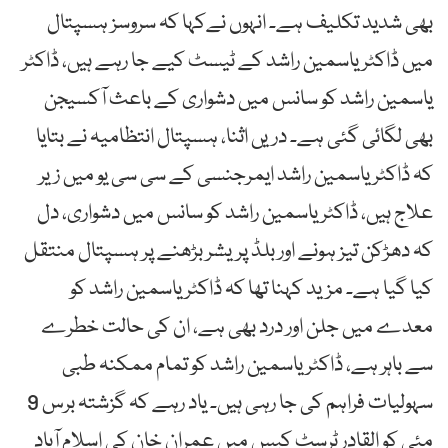
بھی شدید تکلیف ہے۔ انہوں نےکہا کہ سروسز ہسپتال
میں ڈاکٹر یاسمین راشد کے ٹیسٹ کیے جا رہے ہیں، ڈاکٹر
یاسمین راشد کو سانس میں دشواری کے باعث آکسیجن
بھی لگائی گئی ہے۔ دریں اثنا، ہسپتال انتظامیہ نے بتایا
کہ ڈاکٹر یاسمین راشد ایمرجنسی کے سی سی یو میں زیر
علاج ہیں، ڈاکٹر یاسمین راشد کو سانس میں دشواری، دل
کہ دھڑکن تیز ہونے اور بلڈ پریشر بڑھنے پر ہسپتال منتقل
کیا گیا ہے۔ مزید کہنا تھا کہ ڈاکٹر یاسمین راشد کو
معدے میں جلن اور درد بھی ہے، ان کی حالت خطرے
سے باہر ہے، ڈاکٹر یاسمین راشد کو تمام ممکنہ طبی
سہولیات فراہم کی جا رہی ہیں۔ یاد رہے کہ گزشتہ برس 9
مئی کو القادر ٹرسٹ کیس میں عمران خان کی اسلام آباد