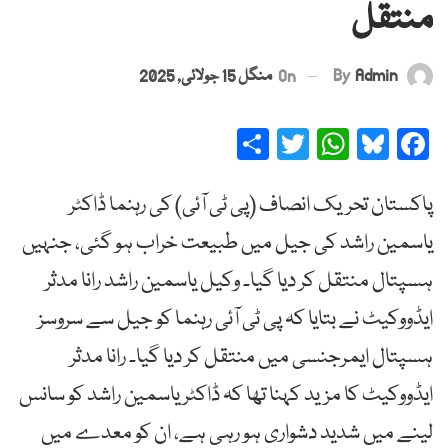
منتقل
By
Admin
On
منگل 15 جولائی, 2025
Share
Twitter
WhatsApp
Bluesky
Facebook
پاکستان تحریک انصاف (پی ٹی آئی) کی رہنما ڈاکٹر
یاسمین راشد کی جیل میں طبیعت خراب ہو گئی، جنہیں
ہسپتال منتقل کر دیا گیا۔ وکیل یاسمین راشد رانا مدثر
ایڈووکیٹ نے بتایا کہ پی ٹی آئی رہنما کو جیل سے سروسز
ہسپتال ایمرجنسی میں منتقل کر دیا گیا۔ رانا مدثر
ایڈووکیٹ کا مزید کہنا تھا کہ ڈاکٹر یاسمین راشد کو سانس
لینے میں شدید دشواری ہو رہی ہے، ان کو معدے میں