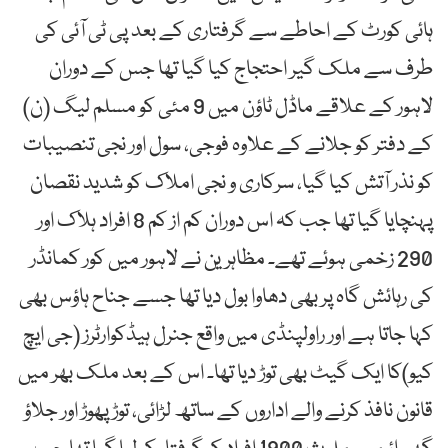
ہائی کورٹ کے احاطے سے گرفتاری کے بعد پی ٹی آئی کی
طرف سے ملک گیر احتجاج کیا گیا تھا جس کے دوران
لاہور کے علاقے ماڈل ٹاؤن میں 9 مئی کو مسلم لیگ (ن)
کے دفتر کو جلانے کے علاوہ فوجی، سول اور نجی تنصیبات
کو نذر آتش کیا گیا، سرکاری و نجی املاک کو شدید نقصان
پہنچایا گیا تھا جب کہ اس دوران کم از کم 8 افراد ہلاک اور
290 زخمی ہوئے تھے۔ مظاہرین نے لاہور میں کور کمانڈر
کی رہائش گاہ پر بھی دھاوا بول دیا تھا جسے جناح ہاؤس بھی
کہا جاتا ہے اور راولپنڈی میں واقع جنرل ہیڈکوارٹرز (جی ایچ
کیو)کا ایک گیٹ بھی توڑ دیا تھا۔ اس کے بعد ملک بھر میں
قانون نافذ کرنے والے اداروں کے ساتھ لڑائی، توڑ پھوڑ اور جلاؤ