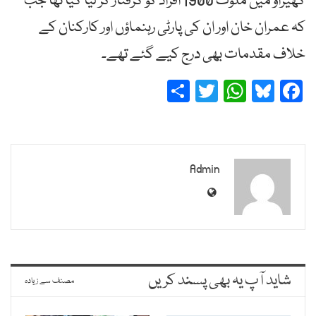
گھیراؤ میں ملوث 1900 افراد کو گرفتار کر لیا گیا تھا جب
کہ عمران خان اور ان کی پارٹی رہنماؤں اور کارکنان کے
خلاف مقدمات بھی درج کیے گئے تھے۔
Share
Twitter
WhatsApp
Bluesky
Facebook
Admin
شاید آپ یہ بھی پسند کریں
مصنف سے زیادہ