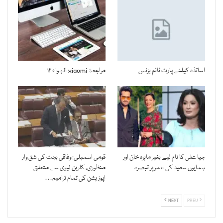
اساتذہ کیلئے پارٹ ٹائم بزنس
مراجعة xiaomi الهواء ۱۲
جیا علی کا نام لیے بغیر ماہرہ خان اور
قومی اسمبلی: وفاقی بجٹ کی شق وار
ہمایوں سعید کی عمر پر تبصرہ
منظوری، کاربن لیوی سے متعلق
اپوزیشن کی تمام ترامیم…
NEXT
PREV