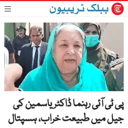
پی ٹی آئی رہنما ڈاکٹر یاسمین کی
جیل میں طبیعت خراب، ہسپتال