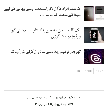
کم عمر افراد کو آن لائن استحصال سے بچانے کے لیے
میٹا کے سخت اقدامات،…
ٹک ٹاک نے تین ماہ میں پاکستان سے ڈھائی کروڑ
ویڈیوز ڈیلیٹ کردیں
تھریڈز کو فیس بک سے سائن ان کرنے کی آزمائش
PREV
NEXT
1 کا 8
جملہ حقوق بحق ادارہ دی پبلک ٹریبون محفوظ ہیں
Powered & Designed by:
ADS