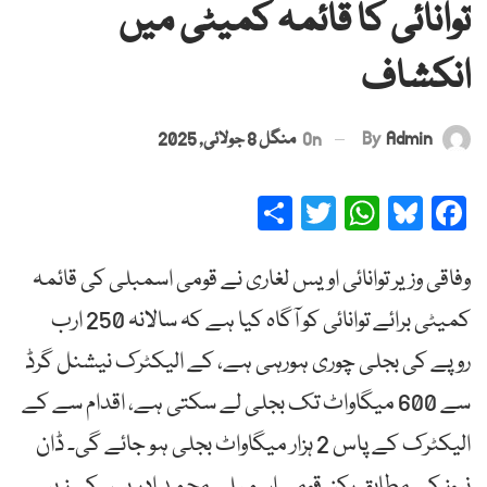
توانائی کا قائمہ کمیٹی میں
انکشاف
By
Admin
On
منگل 8 جولائی, 2025
Share
Twitter
WhatsApp
Bluesky
Facebook
وفاقی وزیر توانائی اویس لغاری نے قومی اسمبلی کی قائمہ
کمیٹی برائے توانائی کو آگاہ کیا ہے کہ سالانہ 250 ارب
روپے کی بجلی چوری ہورہی ہے، کے الیکٹرک نیشنل گرڈ
سے 600 میگاواٹ تک بجلی لے سکتی ہے، اقدام سے کے
الیکٹرک کے پاس 2 ہزار میگاواٹ بجلی ہو جائے گی۔ ڈان
نیوز کے مطابق رکن قومی اسمبلی محمد ادریس کی زیر