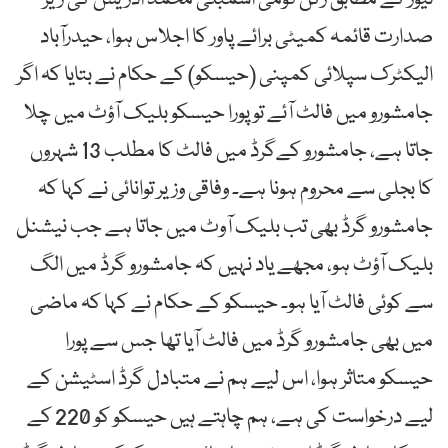
صدارت قائمہ کمیٹی برائے پاور کا اجلاس ہوا، حیدرآباد
الیکٹرک سپلائی کمپنی (حیسکو) کے حکام نے بتایا کہ اگر
جامشورو میں فالٹ آئے تو پورا حیسکو بلیک آؤٹ میں چلا
جاتا ہے، جامشورو کےگرڈ میں فالٹ کا مطلب 13 شہروں
کا بجلی سے محروم ہونا ہے۔ وفاقی وزیر توانائی نے کہا کہ
جامشورو گرڈ بھی تب بلیک آوٹ میں جاتا ہے جب نیشنل
بلیک آؤٹ ہو، مجھے یاد نہیں کہ جامشورو گرڈ میں الگ
سے کوئی فالٹ آیا ہو۔ حیسکو کے حکام نے کہا کہ ماضی
میں بھی جامشورو گرڈ میں فالٹ آیا تھا جس سے پورا
حیسکو متاثر ہوا، اس لیے ہم نے متبادل گرڈ اسٹیشن کے
لیے درخواست کی ہے، ہم چاہتے ہیں حیسکو کو 220 کے