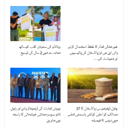
غیر ملکی فنڈز کا غلط استعمال کرنے
رونالڈو کی سعودی کلب کیساتھ
والی این جی اوز پاکستان کی پالیسیوں
معاہدے میں 2 سال کی توسیع
اور معیشت کے…
چاول ڈپلومیسی: پاکستان کا 27
بیرونی تجارت کی ڈیجیٹائزیشن اور رئیل
ممالک کو اعلیٰ کوالٹی باسمتی تحفے
ٹائم سروسز معاشی خوشحالی کا راستہ
میں دینے کا فیصلہ
ہیں،ماہرین