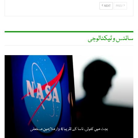
NEXT
PREV
سائنس و ٹیکنالوجی
بجٹ میں کٹوتی، ناسا کے تقریبا 4 ہزار ملازمین مستعفی