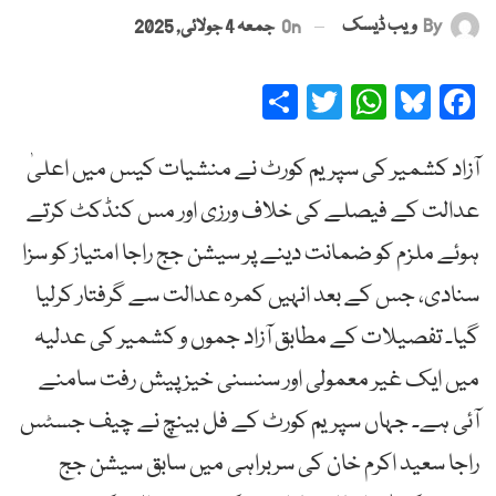
By
ویب ڈیسک
On
جمعہ 4 جولائی, 2025
Share
Twitter
WhatsApp
Bluesky
Facebook
آزاد کشمیر کی سپریم کورٹ نے منشیات کیس میں اعلیٰ
عدالت کے فیصلے کی خلاف ورزی اور مس کنڈکٹ کرتے
ہوئے ملزم کو ضمانت دینے پر سیشن جج راجا امتیاز کو سزا
سنادی، جس کے بعد انہیں کمرہ عدالت سے گرفتار کرلیا
گیا۔ تفصیلات کے مطابق آزاد جموں و کشمیر کی عدلیہ
میں ایک غیر معمولی اور سنسنی خیز پیش رفت سامنے
آئی ہے۔ جہاں سپریم کورٹ کے فل بینچ نے چیف جسٹس
راجا سعید اکرم خان کی سربراہی میں سابق سیشن جج