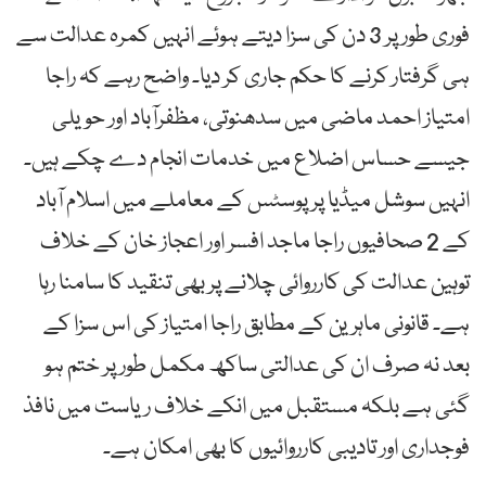
فوری طور پر 3 دن کی سزا دیتے ہوئے انہیں کمرہ عدالت سے
ہی گرفتار کرنے کا حکم جاری کر دیا۔ واضح رہے کہ راجا
امتیاز احمد ماضی میں سدھنوتی، مظفرآباد اور حویلی
جیسے حساس اضلاع میں خدمات انجام دے چکے ہیں۔
انہیں سوشل میڈیا پر پوسٹس کے معاملے میں اسلام آباد
کے 2 صحافیوں راجا ماجد افسر اور اعجاز خان کے خلاف
توہین عدالت کی کارروائی چلانے پر بھی تنقید کا سامنا رہا
ہے۔ قانونی ماہرین کے مطابق راجا امتیاز کی اس سزا کے
بعد نہ صرف ان کی عدالتی ساکھ مکمل طور پر ختم ہو
گئی ہے بلکہ مستقبل میں انکے خلاف ریاست میں نافذ
فوجداری اور تادیبی کارروائیوں کا بھی امکان ہے۔