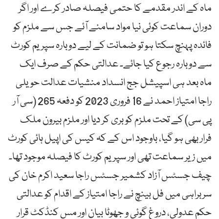
ماہ کے اندر مقدمے کا حتمی فیصلہ صادر کرے اور اگر
دوران سماعت کوئی نیا مواد سامنے آئے جس سے ملزم کو
فائدہ پہنچ سکتا ہو تو ضمانت کے لیے دوبارہ سپریم کورٹ
سے دوبارہ رجوع کیا جائے۔ عدالتی حکم کے صرف ایک
ماہ بعد ہی اسپیشل جج انسداد منشیات عدالت حویلی
راجا امتیاز احمد نے 16 فروری 2023 کو دفعہ 265 (سی آر
پی سی) کے تحت ملزم کو بری کر دیا اور ملزم بیرون ملک
فرار بھی ہو گیا، باوجود اس کے کہ کیس کی اپیل ہائی کورٹ
میں زیر سماعت تھی اور سپریم کورٹ کا فیصلہ موجود تھا۔
چیف جسٹس آزاد کشمیر جسٹس راجا سعید اکرم خان کی
سربراہی میں فل بینچ نے راجا امتیاز کے اقدام کو عدالتی
حکم عدولی، دروغ گوئی و جھوٹا بیان اور مس کنڈکٹ قرار