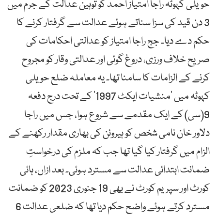
حویلی کہوٹہ راجا امتیاز احمد کو توہین عدالت کے جرم میں
3 دن قید کی سزا سناتے ہوئے عدالت سے گرفتار کرنے کا
حکم دے دیا۔ جج راجا امتیاز کو عدالتی احکامات کی
صریح خلاف ورزی، دروغ گوئی اور عدالتی وقار کو مجروح
کرنے کے الزامات کا سامنا تھا۔ یہ معاملہ ضلع حویلی
کہوٹہ میں ’منشیات ایکٹ 1997‘ کے تحت درج دفعہ
9(سی) کے ایک مقدمے سے شروع ہوا، جس میں راجا
دلاور خان نامی شخص کو ہیروئن کی بھاری مقدار رکھنے کے
الزام میں گرفتار کیا گیا تھا جب کہ ملزم کی درخواستِ
ضمانت ابتدائی عدالت سے مسترد ہوئی۔ بعد ازاں، ہائی
کورٹ اور سپریم کورٹ نے بھی 19 جنوری 2023 کو ضمانت
مسترد کرتے ہوئے واضح حکم دیا تھا کہ ضلعی عدالت 6