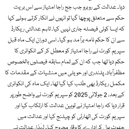
دیا۔ عدالت کے روبرو جب جج راجا امتیاز سے اس بریت
حکم سے متعلق پوچھا گیا تو انہوں نے انکار کرتے ہوئے کہا
کہ ایسا کوئی فیصلہ جاری نہیں کیا، تاہم عدالتی ریکارڈ
سے ان کا حکم نامہ برآمد ہو گیا۔ اسی دوران ایک ماہ قبل
سپریم کورٹ نے راجا امتیاز کو معطل کر کے انکوائری کا
حکم دیا تھا جب کہ ان کے تمام سابقہ فیصلوں بالخصوص
مظفرآباد، پلندری اور حویلی میں منشیات کے مقدمات کا
مکمل ریکارڈ بھی طلب کیا گیا تھا۔ ایک ماہ کی انکوائری
کے بعد، 2 جولائی 2025 کو سپریم کورٹ نے واضح طور پر
قرار دیا کہ راجا امتیاز نے توہین عدالت کا ارتکاب کیا اور
سپریم کورٹ کی اتھارٹی کو چیلنج کیا اور عدالت میں
جھوٹ بول کر ادارے کا وقار مجروح کیا۔ لہٰذا، عدالت نے