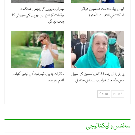
فيس بوك دفعت ۵ مليون دولار
چار ارب روپے کی بجلی، محکمہ
لمكتشفي الثغرات الأمنية
برقیات کو تین ارب روپے کی وصولی کا
ہدف دیا گیا
پی ٹی آئی رہنما ڈاکٹر یاسمین کی جیل
طائرات بدون طيار تبدأ في توفير أكياس
میں طبیعت خراب، ہسپتال منتقل
الدم لأفريقيا
NEXT
PREV
سائنس و ٹیکنالوجی