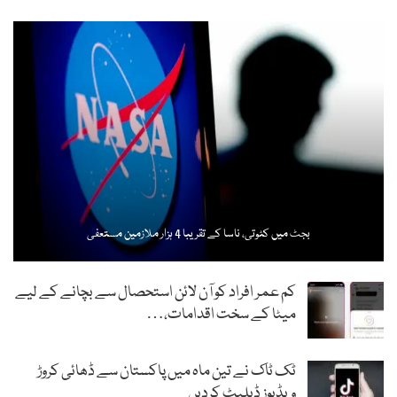
بجٹ میں کٹوتی، ناسا کے تقریبا 4 ہزار ملازمین مستعفی
کم عمر افراد کو آن لائن استحصال سے بچانے کے لیے
میٹا کے سخت اقدامات،…
ٹک ٹاک نے تین ماہ میں پاکستان سے ڈھائی کروڑ
ویڈیوز ڈیلیٹ کردیں