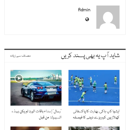
Admin
شاید آپ یہ بھی پسند کریں
مصنف سے زیادہ
ایشیا کپ ہاکی، بھارت کا پاکستانی
’رسال’ إهداء باقات الورد لم يكن بهذه
کھلاڑیوں کو ویزے دینے کا فیصلہ
السهولة من قبل