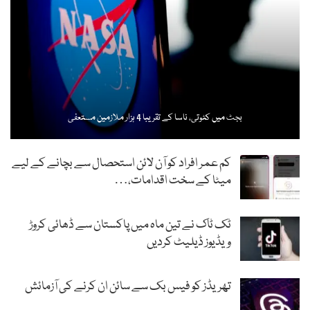
بجٹ میں کٹوتی، ناسا کے تقریبا 4 ہزار ملازمین مستعفی
کم عمر افراد کو آن لائن استحصال سے بچانے کے لیے
میٹا کے سخت اقدامات،…
ٹک ٹاک نے تین ماہ میں پاکستان سے ڈھائی کروڑ
ویڈیوز ڈیلیٹ کردیں
تھریڈز کو فیس بک سے سائن ان کرنے کی آزمائش