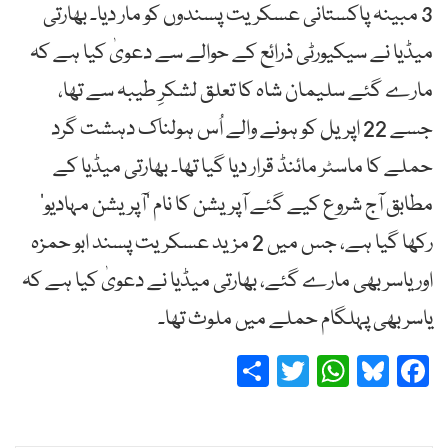
3 مبینہ پاکستانی عسکریت پسندوں کو مار دیا۔ بھارتی
میڈیا نے سیکیورٹی ذرائع کے حوالے سے دعویٰ کیا ہے کہ
مارے گئے سلیمان شاہ کا تعلق لشکرِ طیبہ سے تھا،
جسے 22 اپریل کو ہونے والے اُس ہولناک دہشت گرد
حملے کا ماسٹر مائنڈ قرار دیا گیا تھا۔ بھارتی میڈیا کے
مطابق آج شروع کیے گئے آپریشن کا نام ’آپریشن مہادیو‘
رکھا گیا ہے، جس میں 2 مزید عسکریت پسند ابو حمزہ
اور یاسر بھی مارے گئے، بھارتی میڈیا نے دعویٰ کیا ہے کہ
یاسر بھی پہلگام حملے میں ملوث تھا۔
Share
Twitter
WhatsApp
Bluesky
Facebook