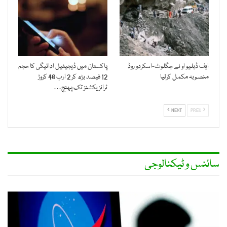
ایف ڈبلیو او نے جگلوٹ-اسکردو روڈ
پاکستان میں ڈیجیٹیل ادائیگی کا حجم
منصوبہ مکمل کرلیا
12 فیصد بڑھ کر 2 ارب 40 کروڑ
ٹرانزیکشنز تک پہنچ…
NEXT
PREV
سائنس و ٹیکنالوجی