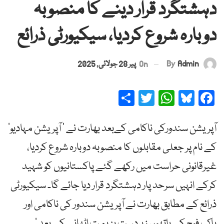
دہشتگرد قرار دینے کا منصوبہ
دوبارہ شروع کردیا، سیکیورٹی ذرائع
By
Admin
On
پیر 28 جولائی, 2025
Share
Twitter
WhatsApp
Bluesky
Facebook
آپریشن سندورکی ناکامی کےبعد بھارت نے ’ آپریشن مہادیو’
کے نام پر جعلی مقابلوں کا منصوبہ دوبارہ شروع کردیا،
غیرقانونی حراست میں رکھے گئے پاکستانیوں کو شہید
کرکے انہیں سرحد پار دہشتگرد قرار دیا جائے گا۔ سیکیورٹی
ذرائع کے مطابق بھارت نے آپریشن سندور کی ناکامی اور
پاک فوج کے ہاتھوں زبردست ہزیمت اٹھانے کے بعد ’