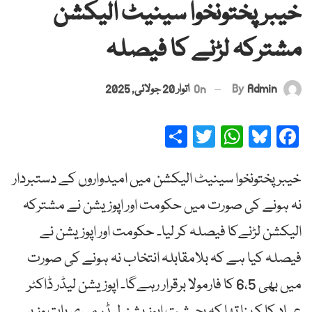
خیبرپختونخوا سینیٹ الیکشن
مشترکہ لڑنے کا فیصلہ
By
Admin
On
اتوار 20 جولائی, 2025
Share
Twitter
WhatsApp
Bluesky
Facebook
خیبرپختونخوا سینیٹ الیکشن میں امیدواروں کے دستبردار
نہ ہونے کی صورت میں حکومت اور اپوزیشن نے مشترکہ
الیکشن لڑنےکا فیصلہ کر لیا۔ حکومت اور اپوزیشن نے
فیصلہ کیا ہے کہ بلامقابلہ انتخاب نہ ہونے کی صورت
میں بھی 6،5 کا فارمولا برقرار رہےگا۔ اپوزیشن لیڈر ڈاکٹر
عباد کا کہنا تھا کہ بحیثیت اپوزیشن لیڈر میری بات وزیر