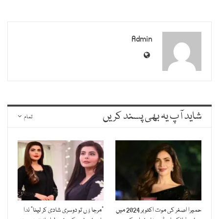
Admin
شاید آپ یہ بھی پسند کریں
تمام
حمیرا اصغر کی موت اکتوبر 2024 میں
”مرجاﺅں تو دوسری شادی کر لینا“ ندا