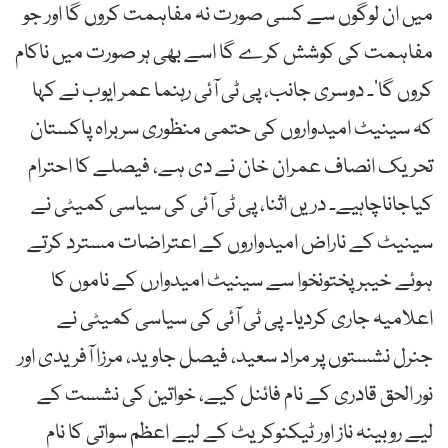
میں ان لوگوں سے کسی صورت نہ مفاہمت کروں گا اور جو
مفاہمت کی کوشش کرے گا اسے بھی ہر صورت میں ناکام
کروں گا‘۔ دوسری جانب، پی ٹی آئی رہنما عمر ایوب نے کہا
کہ سینیٹ امیدواروں کی حتمی منظوری سربراہ پاکستان
تحریک انصاف عمران خان نے دی ہے، فیصلے کا احترام
کیاجاناچاہیے۔ دریں اثنا، پی ٹی آئی کی سیاسی کمیٹی نے
سینیٹ کے ناراض امیدواروں کے اعتراضات مسترد کرتے
ہوئے خیبرپختونخوا سے سینیٹ امیدوارں کے ناموں کا
اعلامیہ جاری کردیا۔ پی ٹی آئی کی سیاسی کمیٹی نے
جنرل نشستوں پر مراد سعید، فیصل جاوید، مرزا آفریدی اور
نور الحق قادری کے نام فائنل کیے، خواتین کی نشست کے
لیے روبینہ ناز اور ٹیکنوکریٹ کے لیے اعظم سواتی کا نام