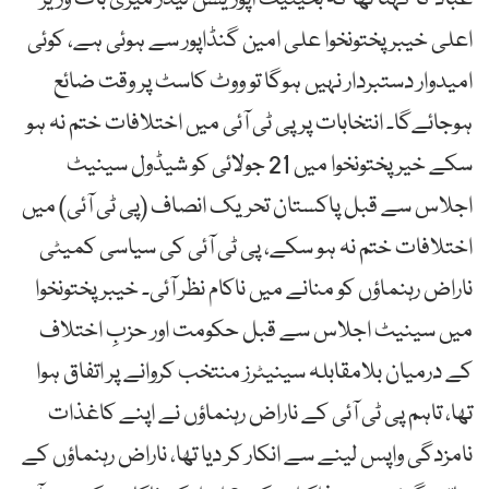
اعلی خیبرپختونخوا علی امین گنڈاپور سے ہوئی ہے، کوئی
امیدوار دستبردار نہیں ہوگا تو ووٹ کاسٹ پر وقت ضائع
ہوجائےگا۔ انتخابات پر پی ٹی آئی میں اختلافات ختم نہ ہو
سکے خیرپختونخوا میں 21 جولائی کو شیڈول سینیٹ
اجلاس سے قبل پاکستان تحریک انصاف (پی ٹی آئی) میں
اختلافات ختم نہ ہو سکے، پی ٹی آئی کی سیاسی کمیٹی
ناراض رہنماؤں کو منانے میں ناکام نظر آئی۔ خیبرپختونخوا
میں سینیٹ اجلاس سے قبل حکومت اور حزبِ اختلاف
کے درمیان بلامقابلہ سینیٹرز منتخب کروانے پر اتفاق ہوا
تھا، تاہم پی ٹی آئی کے ناراض رہنماؤں نے اپنے کاغذات
نامزدگی واپس لینے سے انکار کر دیا تھا، ناراض رہنماؤں کے