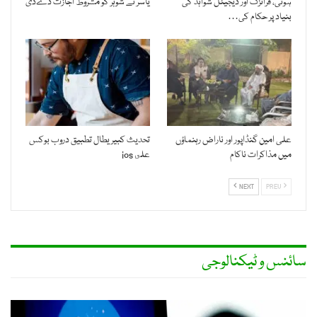
ہوئی، فرانزک اور ڈیجیٹل شواہد کی
یاسر نے شوہر کو مشروط اجازت دےدی
بنیاد پر حکام کی…
علی امین گنڈاپور اور ناراض رہنماؤں
تحديث كبير يطال تطبيق دروب بوكس
میں مذاکرات ناکام
على ios
NEXT
PREV
سائنس و ٹیکنالوجی