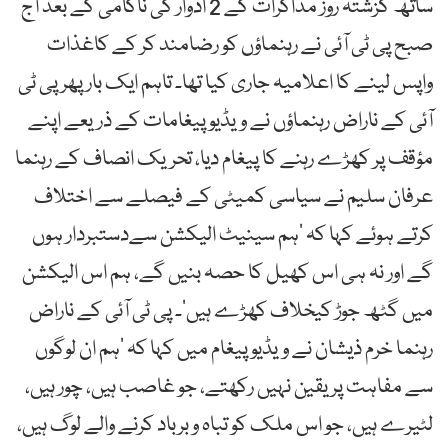
ساتھ گزشتہ روز مذاکرات کے 2 ادوار کی ناکامی کے بعد آج
صبح پی ٹی آئی نے رہنماؤں کو رضامند کر کے کاغذات
واپس لینے کا اعلامیہ جاری کیا تھا۔ تاہم ایک بار پھر پی ٹی
آئی کے ناراض رہنماؤں نے ویڈیو پیغامات کے ذریعے اپنے
مؤقف پر کھڑے رہنے کا پیغام دیا، تحریک انصاف کے رہنما
عرفان سلیم نے سیاسی کمیٹی کے فیصلے سے اختلاف
کرتے ہوئے کہا کہ ’ہم سینیٹ الیکشن سےدستبردار ہوں
گے اور نہ ہی اس کھیل کا حصہ بنیں گے، ہم اس الیکشن
میں گٹھ جوڑ کیخلاف کھڑے ہیں‘۔ پی ٹی آئی کے ناراض
رہنما خرم ذیشان نے ویڈیو پیغام میں کہا کہ ’ہم ان لوگوں
سے مفاہت پر یقین نہیں رکھتے، جو غاصب ہیں، چور ہیں،
لٹیرے ہیں، جو اس ملک کو تباہ و برباد کرنے والے لوگ ہیں،