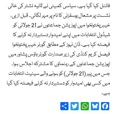
فائنل کیا گیا ہے۔ سیاسی کمیٹی نے ثانیہ نشتر کی خالی
نشست پر مشعال یوسفزئی کا نام پر مہر لگائی۔ قبل ازیں،
خیبرپختونخوا میں اپوزیشن جماعتوں نے 21 جولائی کو
شیڈول انتخابات میں اپنے امیدوار دستبردار نہ کرنے کا
فیصلہ کیا ہے۔ ڈان نیوز کے مطابق گورنر خیبرپختونخوا
فیصل کریم کنڈی کی زیر صدارت گورنر ہاؤس پشاور میں
اپوزیشن جماعتوں کے رہنماؤں کا مشترکہ اجلاس ہوا،
جس میں پیر (21 جولائی) کو ہونے والے سینیٹ انتخابات
میں کسی بھی امیدوار کو دستبردار نہ کرنے فیصلہ کیا گیا
ہے۔
Share
Twitter
WhatsApp
Bluesky
Facebook