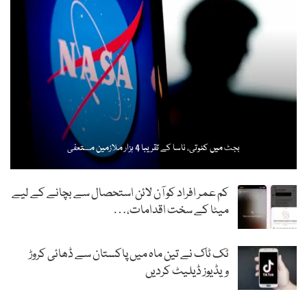
بجٹ میں کٹوتی، ناسا کے تقریبا 4 ہزار ملازمین مستعفی
کم عمر افراد کو آن لائن استحصال سے بچانے کے لیے
میٹا کے سخت اقدامات،…
ٹک ٹاک نے تین ماہ میں پاکستان سے ڈھائی کروڑ
ویڈیوز ڈیلیٹ کردیں