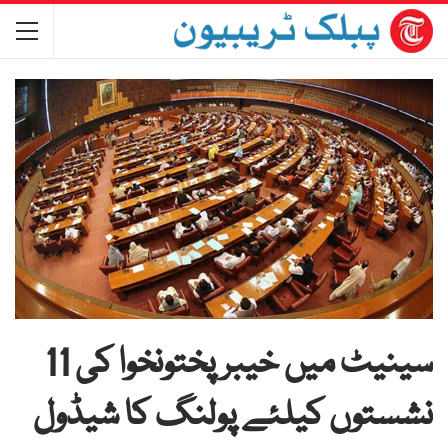
سینیٹ میں خیبرپختونخوا کی 11
نشستوں کیلئے پولنگ کا شیڈول