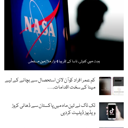
بجٹ میں کٹوتی، ناسا کے تقریبا 4 ہزار ملازمین مستعفی
کم عمر افراد کو آن لائن استحصال سے بچانے کے لیے
میٹا کے سخت اقدامات،…
ٹک ٹاک نے تین ماہ میں پاکستان سے ڈھائی کروڑ
ویڈیوز ڈیلیٹ کردیں