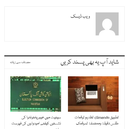
ویب ڈیسک
شاید آپ یہ بھی پسند کریں
مصنف سے زیادہ
تطبيق climendo لتقديم توقعات
سینیٹ میں خیبرپختونخوا کی
طقس دقيقة ومحتملة لموقعك
نشستوں کیلئے امیدواروں کی فہرست