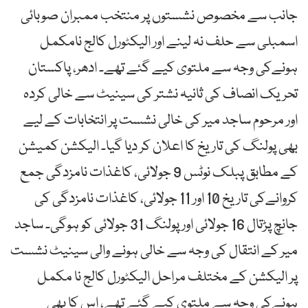
جانب سے مخصوص نشستوں پر منتخب ممبران صوبائی
اسمبلی سے حلف نہ لینے اور الیکٹورل کالج نامکمل
ہونےکی وجہ سے ملتوی کیے گئے تھے۔ ادھر، پاکستان
تحریک انصاف کی ثانیہ نشتر کی سینیٹ سے خالی کردہ
اور مرحوم ساجد میر کی خالی نشست پر انتخابات کے لیے
بھی پولنگ کی تاریخ کا اعلان کر دیا گیا۔ الیکشن کمیشن
کے مطابق پبلک نوٹس 9 جولائی، کاغذات نامزدگی جمع
کروانےکی تاریخ 10 اور 11 جولائی، کاغذات نامزدگی کی
جانچ پڑتال 16 جولائی اور پولنگ 31 جولائی کو ہوگی۔ ساجد
میر کے انتقال کی وجہ سے خالی ہونے والی سینیٹ نشست
پر الیکشن کے مختلف مراحل الیکٹورل کالج نا مکمل
ہونےکی وجہ سے ملتوی کیے گئے تھے، اس کا بھی