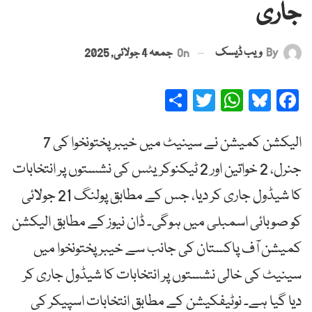
جاری
By
ویب ڈیسک
On
جمعہ 4 جولائی, 2025
Share
Twitter
WhatsApp
Bluesky
Facebook
الیکشن کمیشن نے سینیٹ میں خیبر پختونخوا کی 7
جنرل، 2 خواتین اور 2 ٹیکنوکریٹس کی نشستوں پر انتخابات
کا شیڈول جاری کر دیا، جس کے مطابق پولنگ 21 جولائی
کو صوبائی اسمبلی میں ہوگی۔ ڈان نیوز کے مطابق الیکشن
کمیشن آف پاکستان کی جانب سے خیبرپختونخوا میں
سینیٹ کی خالی نشستوں پر انتخابات کا شیڈول جاری کر
دیا گیا ہے۔ نوٹیفکیشن کے مطابق انتخابات اسپیکر کی