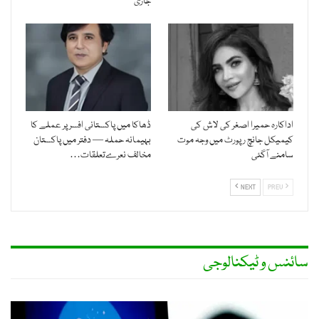
جاری
اداکارہ حمیرا اصغر کی لاش کی
ڈھاکا میں پاکستانی افسر پر عملے کا
کیمیکل جانچ رپورٹ میں وجہ موت
بہیمانہ حملہ — دفتر میں پاکستان
سامنے آگئی
مخالف نعرےتعلقات…
NEXT
PREV
سائنس و ٹیکنالوجی