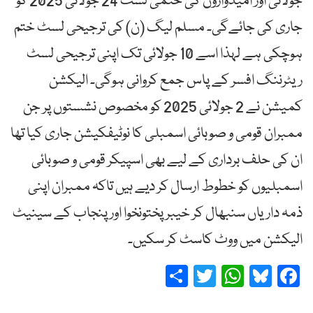
جولائی اور امیدواروں کی حتمی لسٹ 24 جولائی 2025 کو
جاری کی جائےگی۔ مسلم لیگ (ن) کی ترجیحی لسٹ ختم
ہوچکی ہے لہذا اسے 10 جولائی تک اپنی ترجیحی لسٹ
ریٹرننگ افسر کے پاس جمع کروانی ہوگی۔ الیکشن
کمیشن نے 2 جولائی 2025 کو مخصوص نشستوں پر جن
ممبران قومی و صوبائی اسمبلی کا نوٹیفکیشن جاری کیا تھا
ان کی حلف برداری کے لیے بھی اسپیکر قومی و صوبائی
اسمبلیوں کو خطوط ارسال کر دیے ہیں تاکہ ممبران اپنی
ذمہ داریاں سنبھال کر خیبر پختونخوا اور پنجاب کے سینیٹ
الیکشن میں ووٹ کاسٹ کر سکیں۔
Share
Twitter
WhatsApp
Bluesky
Facebook