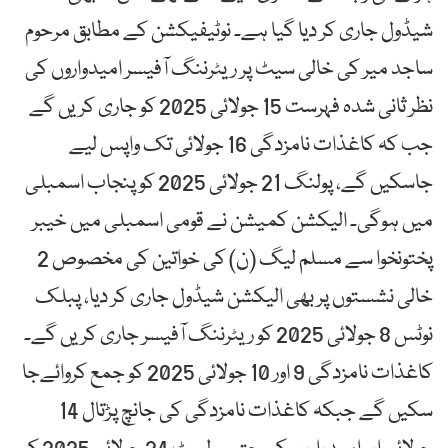
شیڈول جاری کر دیا گیا ہے۔ نوٹیفیکشن کے مطابق مرحوم
ساجد میر کی خالی سیٹ پر ریٹرننگ آفیسر امیدواروں کی
نظر ثانی شدہ فہرست 15 جولائی 2025 کو جاری کریں گے
جب کہ کاغذات نامزدگی 16 جولائی تک واپس لیے
جاسکیں گے، پولنگ 21 جولائی 2025 کو پنجاب اسمبلی
میں ہوگی۔ الیکشن کمیشن نے قومی اسمبلی میں خیبر
پختونخوا سے مسلم لیگ (ن) کی خواتین کی مخصوص 2
خالی نشستوں پر بھی الیکشن شیڈول جاری کر دیا، پبلک
نوٹس 8 جولائی 2025 کو ریٹرننگ آفیسر جاری کریں گے۔
کاغذات نامزدگی 9 اور 10 جولائی 2025 کو جمع کروائےجا
سکیں گے جبکہ کاغذات نامزدگی کی جانچ پڑتال 14