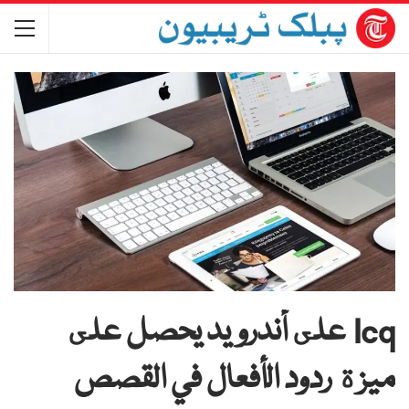
Icq على أندرويد يحصل على
ميزة ردود الأفعال في القصص