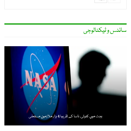
سائنس و ٹیکنالوجی
بجٹ میں کٹوتی، ناسا کے تقریبا 4 ہزار ملازمین مستعفی