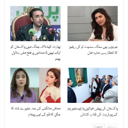
جو بچے ہیں سنگ سمیٹ لو کی ریلیز
بھارت کیخلاف جنگ میں پاکستان کو
کا انتظار ہے، ماہرہ خان
ایک نہیں 3 محاذوں پر فتح ملی، بلاول
بھٹو
پاکستان کی پہلی خواتین پارلیمنٹیرینز
معافی مانگنے کے بعد علیزے شاہ کا
کے پورٹریٹ کی نقاب کشائی
جگن کاظم کے لیے پیغام
NEXT
PREV